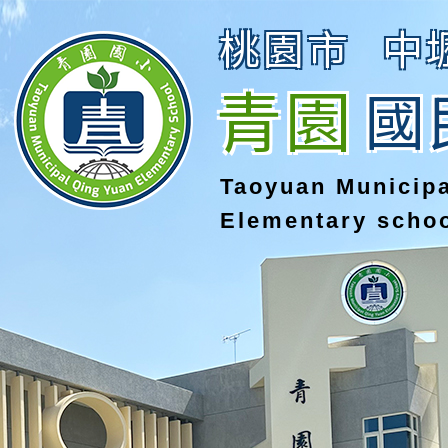
桃園市
中
青園
國
Taoyuan Municip
Elementary scho