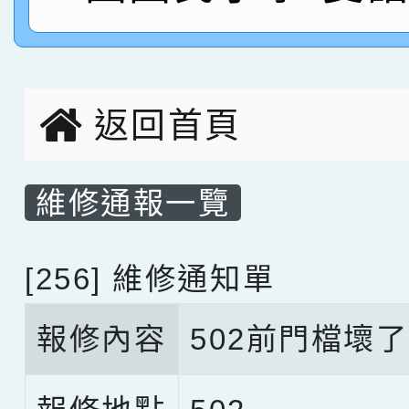
名，指導老師林老師
賽 劉文瑛教師榮獲教
賀！本校參與2026世
臺灣台語-第二名
市賽榮獲科學小創客佳
返回首頁
創客第三名。
維修通報一覽
[256] 維修通知單
報修內容
502前門檔壞了