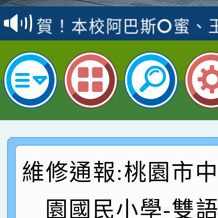
賽 洪綺君教師榮獲社會
賀！本校阿巴斯O蜜、
名
倩參加桃園市科展 國小
賀！本校四年二班張O
名 指導老師王老師、陳
桃園市英語競賽國小朗讀
賀！本校參加桃園市中
名，指導老師林老師
賽 劉文瑛教師榮獲教
賀！本校參與2026世
臺灣台語-第二名
市賽榮獲科學小創客佳
賀！本校參加桃園市中
創客第三名。
賽 洪綺君教師榮獲社會
賀！本校阿巴斯O蜜、
維修通報:桃園市
名
倩參加桃園市科展 國小
賀！本校四年二班張O
園國民小學-雙
名 指導老師王老師、陳
桃園市英語競賽國小朗讀
賀！本校參加桃園市中