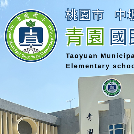
桃園市
中
青園
國
Taoyuan Municip
Elementary scho