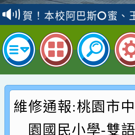
賽 洪綺君教師榮獲社會
賀！本校阿巴斯O蜜、
名
倩參加桃園市科展 國小
賀！本校四年二班張O
名 指導老師王老師、陳
桃園市英語競賽國小朗讀
賀！本校參加桃園市中
名，指導老師林老師
賽 劉文瑛教師榮獲教
賀！本校參與2026世
臺灣台語-第二名
市賽榮獲科學小創客佳
賀！本校參加桃園市中
創客第三名。
賽 洪綺君教師榮獲社會
賀！本校阿巴斯O蜜、
維修通報:桃園市
名
倩參加桃園市科展 國小
賀！本校四年二班張O
園國民小學-雙
名 指導老師王老師、陳
桃園市英語競賽國小朗讀
賀！本校參加桃園市中