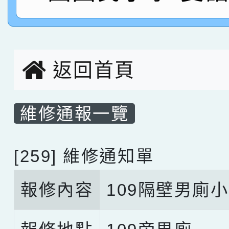
名，指導老師林老師
賽 劉文瑛教師榮獲教
賀！本校參與2026世
臺灣台語-第二名
市賽榮獲科學小創客佳
返回首頁
創客第三名。
維修通報一覽
[259] 維修通知單
報修內容
109隔壁男廁