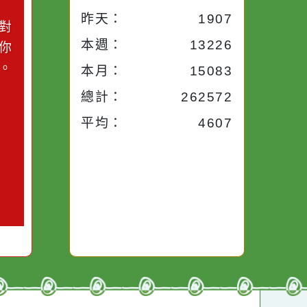
今天：
1207
小語
昨天：
1907
子。你對
本週：
13226
你笑；你
對你哭。
本月：
15083
總計：
262572
平均：
4607