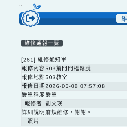
跳到主要內容
網站導覽
:::
維修通報一覽
[261] 維修通知單
報修內容
503前門門檔鬆脫
報修地點
503教室
報修日期
2026-05-08 07:57:08
嚴重程度
嚴重
報修者
劉文瑛
詳細說明
麻煩維修，謝謝。