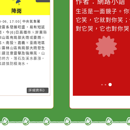
桃園市
桃園市
作者：網路小語
作者：網路
降雨
降雨
滴污
在實現理想的路途中，
生活是一面鏡
污水
必須排除一切干擾，特
它笑，它就對
26-08-06, 13:35│中央氣象署
26-08-06, 17:00│中央氣象署
後對流雲系發展旺盛，易有短延
後對流雲系發展旺盛，易有短延
的存
別是要看清那些美麗的
對它哭，它也
強降雨，今(6)日苗栗以北、南
強降雨，今(6)日高雄市、屏東縣
誘惑。
、嘉義以南地區及臺中、雲林山
臺南市山區有局部大雨或豪雨，
有局部大雨發生的機率，請注意
栗以北、南投、嘉義、臺南地區
擊及強陣風，山區請慎防坍方及
臺中、雲林山區有局部大雨發生
石，低窪地區請慎防積水。
機率，請注意雷擊及強陣風，山
請慎防坍方、落石及溪水暴漲，
窪地區請慎防積淹水。
詳細資料》
詳細資料》