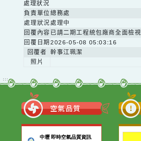
照片
處理狀況
負責單位
總務處
處理狀況
處理中
回覆內容
已請二期工程統包廠商全面
回覆日期
2026-05-08 05:03:16
回覆者
幹事江珮潔
照片
:::
空氣品質