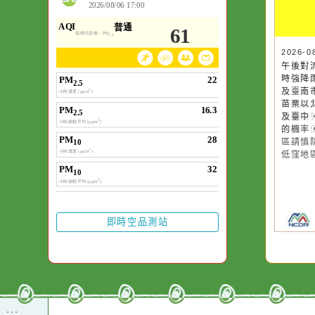
作者：網路小語
一杯清水因滴入一
水而變污濁，一杯
20
20
午
午
卻不會因一滴清水
時
時
在而變清澈。
投
及
區
苗
雷
及
落
的
區
低
即時空品測站