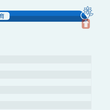
雙語教育
開
啟
上
方
區
塊