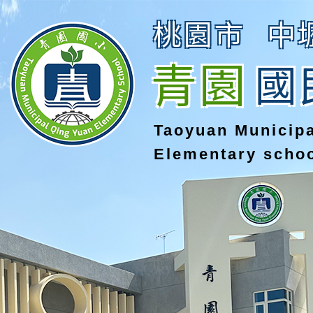
桃園市
中
青園
國
Taoyuan Municip
Elementary scho