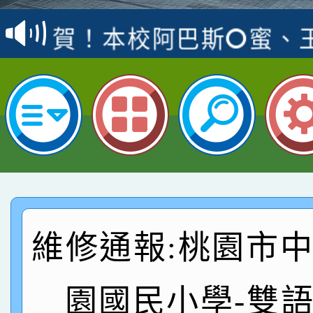
賽 洪綺君教師榮獲社會
賀！本校阿巴斯O蜜、
名
倩參加桃園市科展 國小
賀！本校四年二班張O
名 指導老師王老師、陳
桃園市英語競賽國小朗讀
賀！本校參加桃園市中
名，指導老師林老師
賽 劉文瑛教師榮獲教
賀！本校參與2026世
臺灣台語-第二名
市賽榮獲科學小創客佳
賀！本校參加桃園市中
創客第三名。
賽 洪綺君教師榮獲社會
賀！本校阿巴斯O蜜、
維修通報:桃園市
名
倩參加桃園市科展 國小
賀！本校四年二班張O
園國民小學-雙
名 指導老師王老師、陳
桃園市英語競賽國小朗讀
賀！本校參加桃園市中