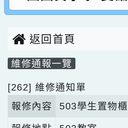
名，指導老師林老師
賽 劉文瑛教師榮獲教
賀！本校參與2026世
臺灣台語-第二名
市賽榮獲科學小創客佳
返回首頁
創客第三名。
維修通報一覽
[262] 維修通知單
報修內容
503學生置物