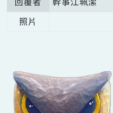
回覆者
幹事江珮潔
照片