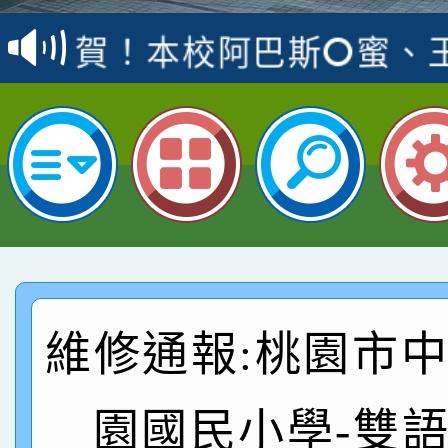
賽 洪綺君教師榮獲社會
賀！本校阿巴斯O蜜、
名
倩參加桃園市科展 國小
賀！本校四年二班張O
名 指導老師王老師、陳
桃園市英語競賽國小朗讀
賀！本校參加桃園市中
名，指導老師林老師
賽 劉文瑛教師榮獲教
賀！本校參與2026世
臺灣台語-第二名
市賽榮獲科學小創客佳
賀！本校參加桃園市中
創客第三名。
賽 洪綺君教師榮獲社會
賀！本校阿巴斯O蜜、
維修通報:桃園市
名
倩參加桃園市科展 國小
賀！本校四年二班張O
園國民小學-雙
名 指導老師王老師、陳
桃園市英語競賽國小朗讀
賀！本校參加桃園市中