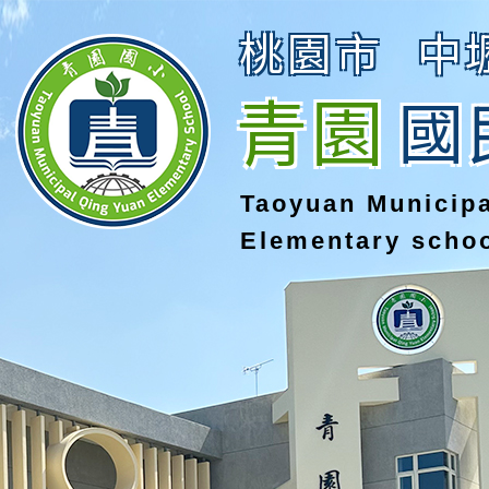
桃園市
中
青園
國
Taoyuan Municip
Elementary scho