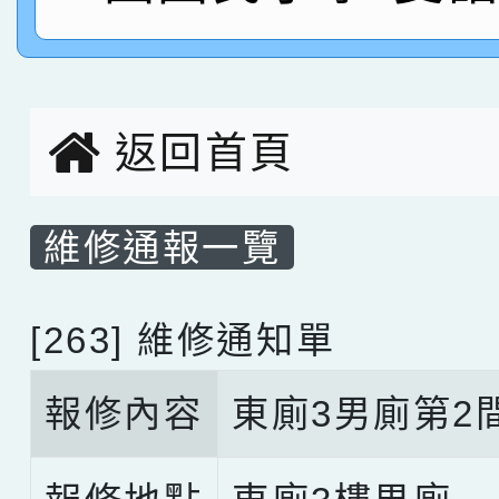
名，指導老師林老師
賽 劉文瑛教師榮獲教
賀！本校參與2026世
臺灣台語-第二名
市賽榮獲科學小創客佳
返回首頁
創客第三名。
維修通報一覽
[263] 維修通知單
報修內容
東廁3男廁第2