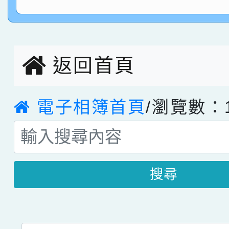
臺灣台語-第二名
市賽榮獲科學小創客佳
創客第三名。
返回首頁
電子相簿首頁
/瀏覽數：1
搜尋