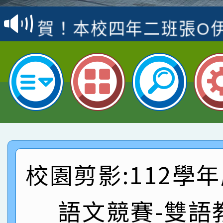
名
倩參加桃園市科展 國小
賀！本校四年二班張O
名 指導老師王老師、陳
園市英語競賽國小朗讀
賀！本校參加桃園市中
指導老師林老師
賽 劉文瑛教師榮獲教
賀！本校參與2026世
臺灣台語-第二名
市賽榮獲科學小創客佳
賀！本校參加桃園市中
創客第三名。
賽 洪綺君教師榮獲社會
賀！本校阿巴斯O蜜、
名
倩參加桃園市科展 國小
賀！本校四年二班張O
校園剪影:112學
名 指導老師王老師、陳
園市英語競賽國小朗讀
賀！本校參加桃園市中
語文競賽-雙語
指導老師林老師
賽 劉文瑛教師榮獲教
賀！本校參與2026世