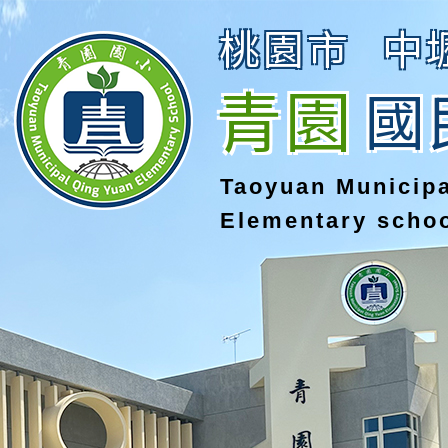
桃園市
中
青園
國
Taoyuan Municip
Elementary scho