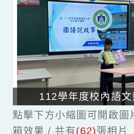
112學年度校內語
點擊下方小縮圖可開啟圖
箱效果 / 共有
(62)
張相片