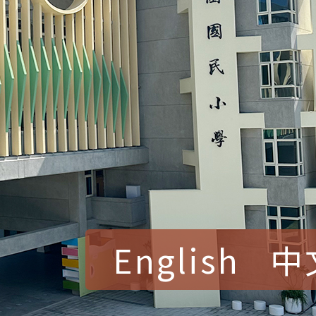
English
中
賀！本校參加桃園市中
賽 洪綺君教師榮獲社會
賀！本校阿巴斯O蜜、