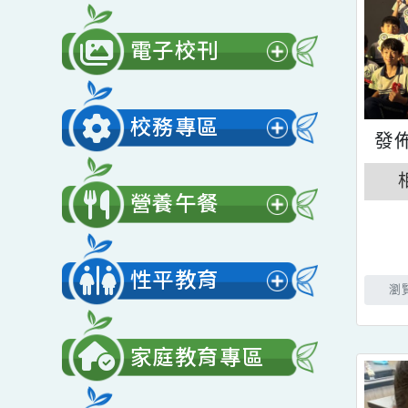
公開授課
展
開
電子校刊
選
展
單
開
校務專區
選
展
單
開
營養午餐
選
展
單
開
性平教育
選
展
單