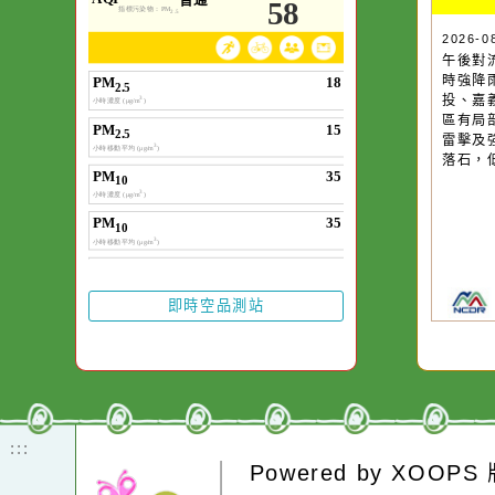
空氣品質
作者：網路小語
一杯清水因滴入一
水而變污濁，一杯
20
午
卻不會因一滴清水
時
在而變清澈。
投
區
雷
落