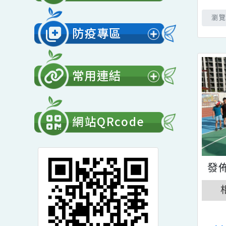
展
開
會計專區
選
展
單
開
防疫專區
選
展
單
開
常用連結
選
展
單
開
網站QRcode
選
單