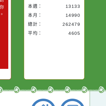
小語
流量統計
今天：
1114
小語
昨天：
1907
子。你對
本週：
13133
你笑；你
對你哭。
本月：
14990
總計：
262479
平均：
4605