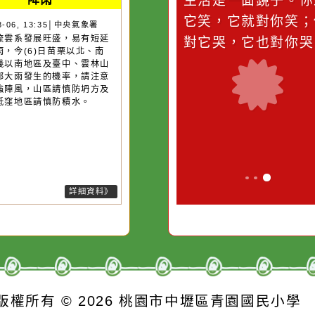
災害警示
隨機
桃園市
作者：網路小語
作者：網路
降雨
滴污
在實現理想的路途中，
生活是一面鏡
污水
必須排除一切干擾，特
它笑，它就對
26-08-06, 13:35│中央氣象署
後對流雲系發展旺盛，易有短延
的存
別是要看清那些美麗的
對它哭，它也
強降雨，今(6)日苗栗以北、南
誘惑。
、嘉義以南地區及臺中、雲林山
有局部大雨發生的機率，請注意
擊及強陣風，山區請慎防坍方及
石，低窪地區請慎防積水。