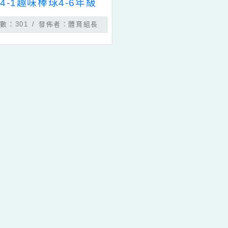
發佈時間：2026-01-27
相簿分類：
社團相簿
項目：
一般相簿
114-1趣味棒球4-6年級
瀏覽數：301
發佈者：體育組長