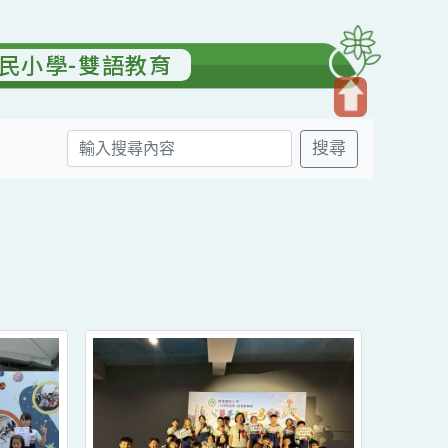
園國民小學-雙語教育
開
搜尋
啟
上
方
送出
區
塊