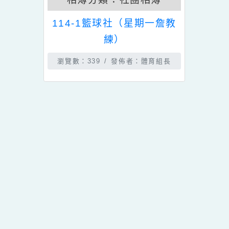
發佈時間：2026-01-27
相簿分類：
社團相簿
114-1籃球社（星期一詹教
練）
瀏覽數：339
發佈者：體育組長