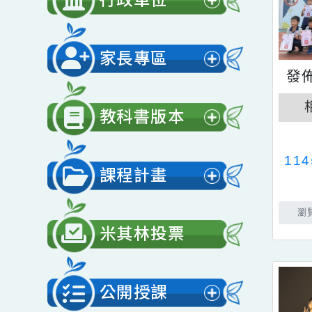
開
行政單位
選
展
單
開
家長專區
選
展
單
開
教科書版本
選
展
單
開
課程計畫
選
展
單
開
米其林投票
選
單