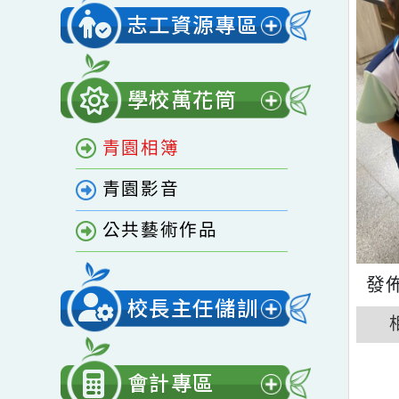
開
家庭教育專區
選
單
志工資源專區
展
開
學校萬花筒
選
展
單
青園相簿
開
選
青園影音
單
公共藝術作品
校長主任儲訓