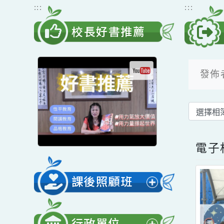
跳到主要內容
網站導覽
:::
:::
校長好書推薦
發
電
課後照顧班
展