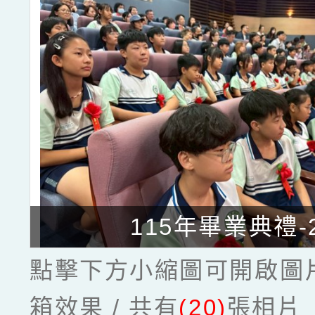
115年畢業典禮-
點擊下方小縮圖可開啟圖
箱效果 / 共有
(20)
張相片