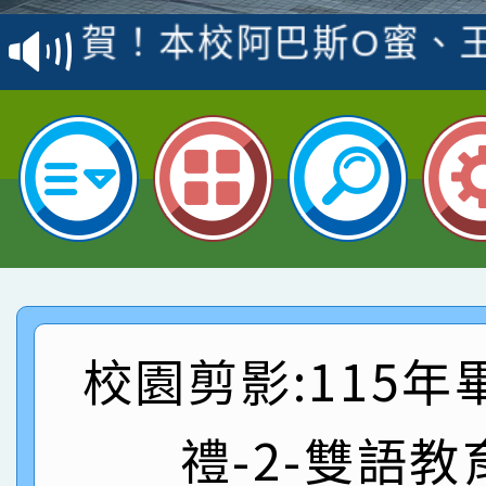
賽 洪綺君教師榮獲社會
賀！本校阿巴斯O蜜、
名
倩參加桃園市科展 國小
賀！本校四年二班張O
名 指導老師王老師、陳
園市英語競賽國小朗讀
賀！本校參加桃園市中
指導老師林老師
賽 劉文瑛教師榮獲教
賀！本校參與2026世
臺灣台語-第二名
市賽榮獲科學小創客佳
賀！本校參加桃園市中
創客第三名。
賽 洪綺君教師榮獲社會
賀！本校阿巴斯O蜜、
校園剪影:115年
名
倩參加桃園市科展 國小
賀！本校四年二班張O
禮-2-雙語教
名 指導老師王老師、陳
園市英語競賽國小朗讀
賀！本校參加桃園市中