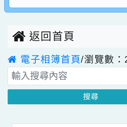
指導老師林老師
賽 劉文瑛教師榮獲教
賀！本校參與2026世
臺灣台語-第二名
市賽榮獲科學小創客佳
返回首頁
創客第三名。
電子相簿首頁
/瀏覽數：2
搜尋