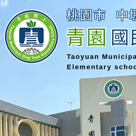
桃園市
中
青園
國
Taoyuan Municip
Elementary scho