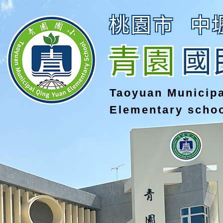
桃園市
中
青園
國
Taoyuan Municip
Elementary scho