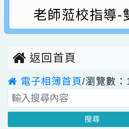
老師蒞校指導-
指導老師林老師
賽 劉文瑛教師榮獲教
賀！本校參與2026世
臺灣台語-第二名
市賽榮獲科學小創客佳
創客第三名。
返回首頁
電子相簿首頁
/瀏覽數：1
搜尋