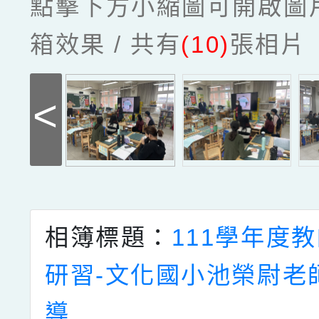
點擊下方小縮圖可開啟圖
箱效果 / 共有
(10)
張相片
<
相簿標題：
111學年度
研習-文化國小池榮尉老
導