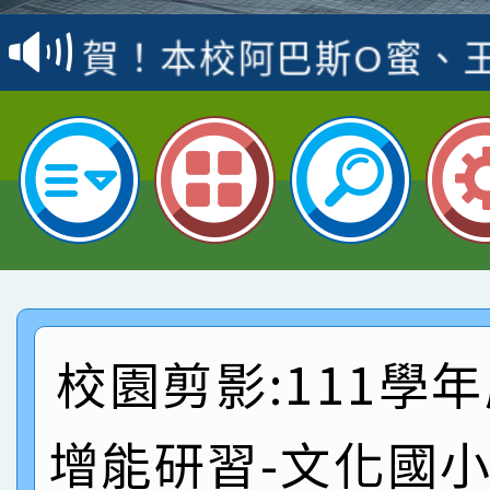
賽 洪綺君教師榮獲社會
賀！本校阿巴斯O蜜、
名
倩參加桃園市科展 國小
賀！本校四年二班張O
名 指導老師王老師、陳
園市英語競賽國小朗讀
賀！本校參加桃園市中
指導老師林老師
賽 劉文瑛教師榮獲教
賀！本校參與2026世
臺灣台語-第二名
市賽榮獲科學小創客佳
賀！本校參加桃園市中
創客第三名。
賽 洪綺君教師榮獲社會
賀！本校阿巴斯O蜜、
校園剪影:111學
名
倩參加桃園市科展 國小
賀！本校四年二班張O
增能研習-文化國
名 指導老師王老師、陳
園市英語競賽國小朗讀
賀！本校參加桃園市中