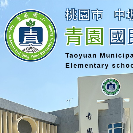
桃園市
中
青園
國
Taoyuan Municip
Elementary scho