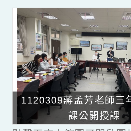
1120309蔣孟芳老師
課公開授課