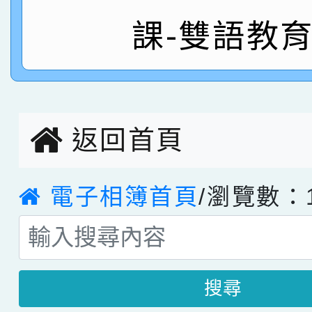
課-雙語教
指導老師林老師
賽 劉文瑛教師榮獲教
賀！本校參與2026世
臺灣台語-第二名
市賽榮獲科學小創客佳
創客第三名。
返回首頁
電子相簿首頁
/瀏覽數：1
搜尋