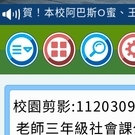
賽 洪綺君教師榮獲社會
賀！本校阿巴斯O蜜、
名
倩參加桃園市科展 國小
賀！本校四年二班張O
名 指導老師王老師、陳
園市英語競賽國小朗讀
賀！本校參加桃園市中
指導老師林老師
賽 劉文瑛教師榮獲教
賀！本校參與2026世
臺灣台語-第二名
市賽榮獲科學小創客佳
賀！本校參加桃園市中
創客第三名。
賽 洪綺君教師榮獲社會
賀！本校阿巴斯O蜜、
校園剪影:11203
名
倩參加桃園市科展 國小
賀！本校四年二班張O
老師三年級社會課
名 指導老師王老師、陳
園市英語競賽國小朗讀
賀！本校參加桃園市中