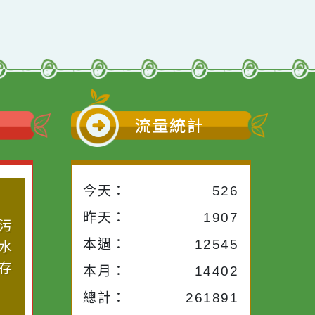
小語
流量統計
今天：
526
小語
作者：網路小語
作者：
昨天：
1907
入一滴污
在實現理想的路途中，
生活是一
本週：
12545