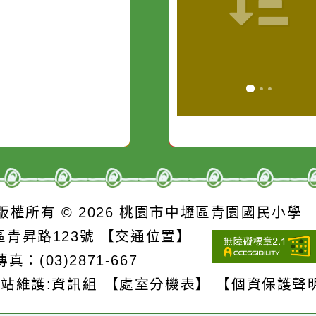
水而變污濁，
卻不會因一滴
在而變清澈。
S
版權所有 © 2026
桃園市中壢區青園國民