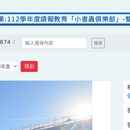
成果:112學年度讀報教育「小書蟲俱樂部
：874
搜尋
送出