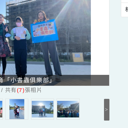
報教育「小書蟲俱樂部」
 / 共有
(7)
張相片
>