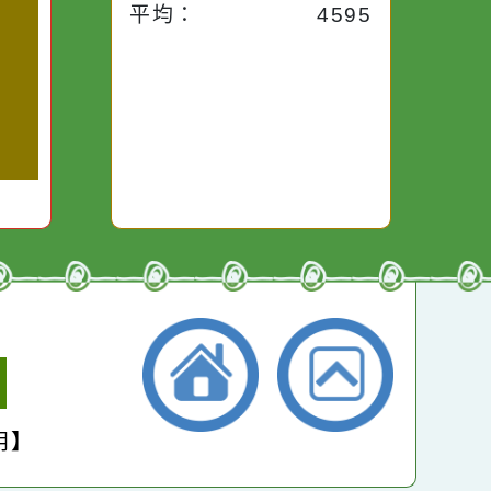
一杯污水
必須排除一切干擾，特
它笑，它
清水的存
別是要看清那些美麗的
對它哭，
本月：
14402
誘惑。
總計：
261891
平均：
4595
小學