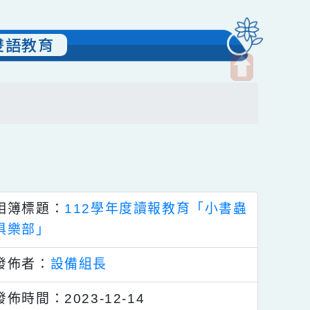
」-雙語教育
開
啟
上
方
區
塊
相簿標題：
112學年度讀報教育「小書蟲
俱樂部」
發佈者：
設備組長