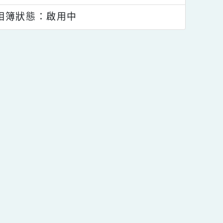
發佈時間：2023-12-14
相簿狀態：啟用中
點擊Facebook分享及讚按鈕，會開啟新