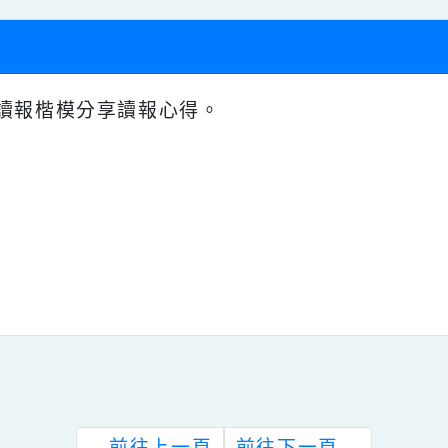
」讀報楷模分享
讀
報心得。
璇
壇
駿