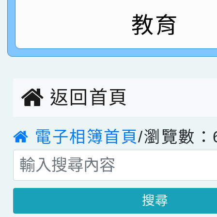
教育
指導老師林老師
賽 劉文瑛教師榮獲教
賀！本校參與2026世
臺灣台語-第二名
市賽榮獲科學小創客佳
創客第三名。
返回首頁
電子相簿首頁
/瀏覽數：6
搜尋