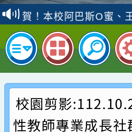
賽 洪綺君教師榮獲社會
賀！本校阿巴斯O蜜、
名
倩參加桃園市科展 國小
賀！本校四年二班張O
名 指導老師王老師、陳
園市英語競賽國小朗讀
賀！本校參加桃園市中
指導老師林老師
賽 劉文瑛教師榮獲教
賀！本校參與2026世
臺灣台語-第二名
市賽榮獲科學小創客佳
賀！本校參加桃園市中
創客第三名。
賽 洪綺君教師榮獲社會
賀！本校阿巴斯O蜜、
校園剪影:112.10
名
倩參加桃園市科展 國小
賀！本校四年二班張O
性教師專業成長社
名 指導老師王老師、陳
園市英語競賽國小朗讀
賀！本校參加桃園市中