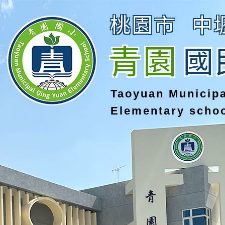
桃園市
中
青園
國
Taoyuan Municip
Elementary scho