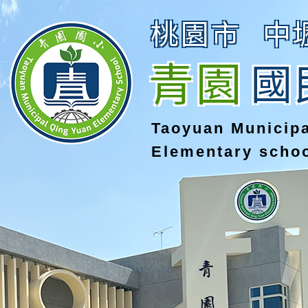
桃園市
中
青園
國
Taoyuan Municip
Elementary scho