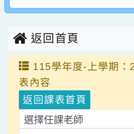
指導老師林老師
賽 劉文瑛教師榮獲教
賀！本校參與2026世
臺灣台語-第二名
市賽榮獲科學小創客佳
返回首頁
創客第三名。
115學年度-上學期：
表內容
返回課表首頁