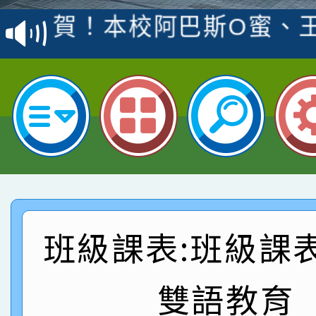
賽 洪綺君教師榮獲社會
賀！本校阿巴斯O蜜、
名
倩參加桃園市科展 國小
賀！本校四年二班張O
名 指導老師王老師、陳
園市英語競賽國小朗讀
賀！本校參加桃園市中
指導老師林老師
賽 劉文瑛教師榮獲教
賀！本校參與2026世
臺灣台語-第二名
市賽榮獲科學小創客佳
賀！本校參加桃園市中
創客第三名。
賽 洪綺君教師榮獲社會
賀！本校阿巴斯O蜜、
班級課表:班級課
名
倩參加桃園市科展 國小
賀！本校四年二班張O
雙語教育
名 指導老師王老師、陳
園市英語競賽國小朗讀
賀！本校參加桃園市中