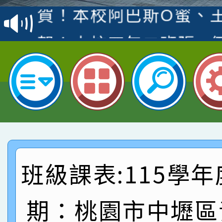
賽 洪綺君教師榮獲社會
賀！本校阿巴斯O蜜、
名
倩參加桃園市科展 國小
賀！本校四年二班張O
名 指導老師王老師、陳
園市英語競賽國小朗讀
賀！本校參加桃園市中
指導老師林老師
賽 劉文瑛教師榮獲教
賀！本校參與2026世
臺灣台語-第二名
市賽榮獲科學小創客佳
賀！本校參加桃園市中
創客第三名。
賽 洪綺君教師榮獲社會
賀！本校阿巴斯O蜜、
班級課表:115學年
名
倩參加桃園市科展 國小
賀！本校四年二班張O
期：桃園市中壢區
名 指導老師王老師、陳
園市英語競賽國小朗讀
賀！本校參加桃園市中