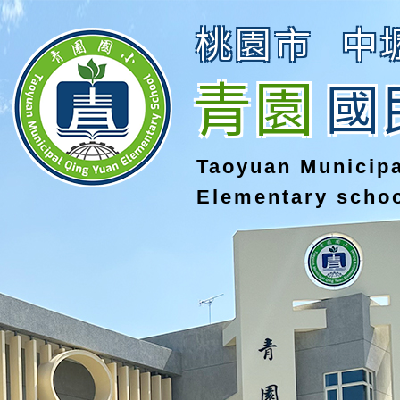
桃園市
中
青園
國
Taoyuan Municip
Elementary scho