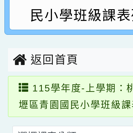
指導老師林老師
賽 劉文瑛教師榮獲教
賀！本校參與2026世
民小學班級課表
臺灣台語-第二名
市賽榮獲科學小創客佳
創客第三名。
返回首頁
115學年度-上學期：
壢區青園國民小學班級課