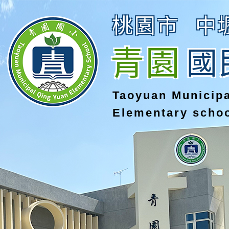
桃園市
中
青園
國
Taoyuan Municip
Elementary scho