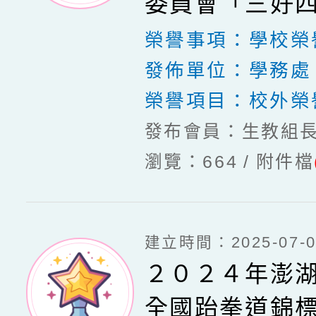
委員會「三好四
之星」
榮譽事項：
學校榮
發佈單位：
學務處
榮譽項目：
校外榮
發布會員：生教組
瀏覽：664
附件檔
建立時間：2025-07-03
２０２４年澎
全國跆拳道錦