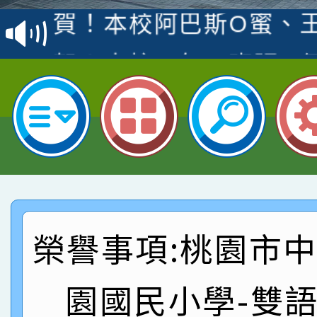
賽 洪綺君教師榮獲社會
賀！本校阿巴斯O蜜、
名
倩參加桃園市科展 國小
賀！本校四年二班張O
名 指導老師王老師、陳
園市英語競賽國小朗讀
賀！本校參加桃園市中
指導老師林老師
賽 劉文瑛教師榮獲教
賀！本校參與2026世
臺灣台語-第二名
市賽榮獲科學小創客佳
賀！本校參加桃園市中
創客第三名。
賽 洪綺君教師榮獲社會
賀！本校阿巴斯O蜜、
榮譽事項:桃園市
名
倩參加桃園市科展 國小
賀！本校四年二班張O
園國民小學-雙
名 指導老師王老師、陳
園市英語競賽國小朗讀
賀！本校參加桃園市中