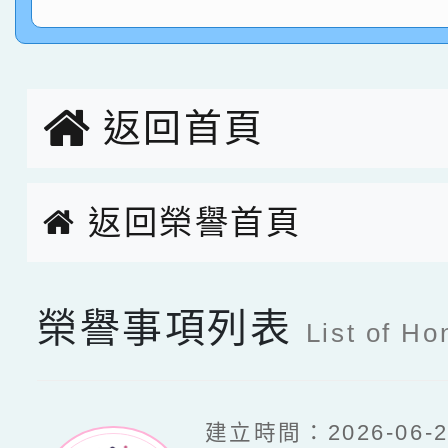
指導老師林老師
賽 劉文瑛教師榮獲教
賀！本校參與2026世
臺灣台語-第二名
市賽榮獲科學小創客佳
返回首頁
創客第三名。
返回榮譽首頁
返回榮譽首頁
榮譽事項列表
List of Ho
建立時間：2026-06-25