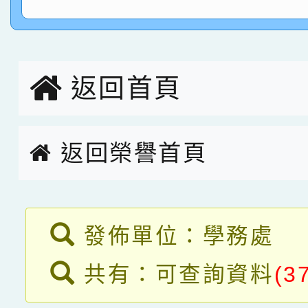
指導老師林老師
賽 劉文瑛教師榮獲教
賀！本校參與2026世
臺灣台語-第二名
市賽榮獲科學小創客佳
創客第三名。
返回首頁
返回榮譽首頁
返回榮譽首頁
發佈單位：學務處
共有：可查詢資料
(3