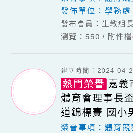
發佈單位：
學務處
發布會員：生教組
瀏覽：550
附件檔
建立時間：2024-04-22
熱門榮譽
嘉義市
體育會理事長
道錦標賽 國小
級 黃帶 第三名
榮譽事項：
體育競