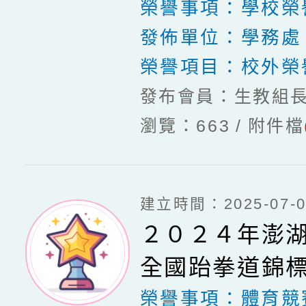
之星」
榮譽事項：
學校榮
發佈單位：
學務處
榮譽項目：
校外榮
發布會員：生教組
瀏覽：663
附件檔
建立時間：2025-07-03
２０２４年澎
全國跆拳道錦
榮譽事項：
體育競