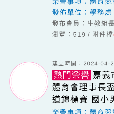
男子黃帶B組 
榮譽事項：
體育競
發佈單位：
學務處
發布會員：生教組
瀏覽：519
附件檔
建立時間：2024-04-22
熱門榮譽
嘉義市
體育會理事長
道錦標賽 國小
級 擊破項目 前
榮譽事項：
體育競