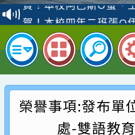
名
倩參加桃園市科展 國小
賀！本校四年二班張O
名 指導老師王老師、陳
園市英語競賽國小朗讀
賀！本校參加桃園市中
指導老師林老師
賽 劉文瑛教師榮獲教
賀！本校參與2026世
臺灣台語-第二名
市賽榮獲科學小創客佳
賀！本校參加桃園市中
創客第三名。
賽 洪綺君教師榮獲社會
賀！本校阿巴斯O蜜、
榮譽事項:發布單
名
倩參加桃園市科展 國小
賀！本校四年二班張O
名 指導老師王老師、陳
園市英語競賽國小朗讀
賀！本校參加桃園市中
處-雙語教