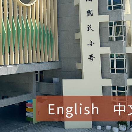
English
中
賀！本校參加桃園市中
賽 洪綺君教師榮獲社會
賀！本校阿巴斯O蜜、