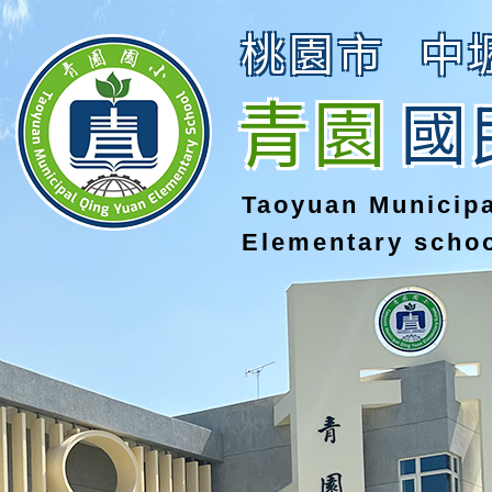
桃園市
中
青園
國
Taoyuan Municip
Elementary scho