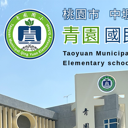
桃園市
中
青園
國
Taoyuan Municip
Elementary scho