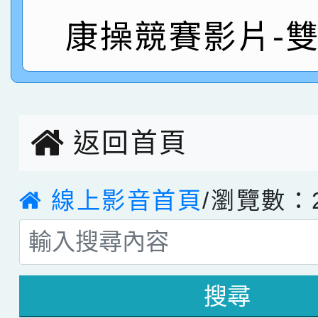
康操競賽影片-
指導老師林老師
賽 劉文瑛教師榮獲教
賀！本校參與2026世
臺灣台語-第二名
市賽榮獲科學小創客佳
創客第三名。
返回首頁
線上影音首頁
/瀏覽數：2
搜尋