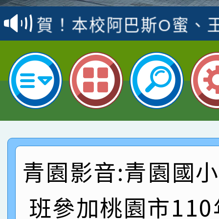
賽 洪綺君教師榮獲社會
賀！本校阿巴斯O蜜、
名
倩參加桃園市科展 國小
賀！本校四年二班張O
名 指導老師王老師、陳
園市英語競賽國小朗讀
賀！本校參加桃園市中
指導老師林老師
賽 劉文瑛教師榮獲教
賀！本校參與2026世
臺灣台語-第二名
市賽榮獲科學小創客佳
賀！本校參加桃園市中
創客第三名。
賽 洪綺君教師榮獲社會
賀！本校阿巴斯O蜜、
青園影音:青園國
名
倩參加桃園市科展 國小
賀！本校四年二班張O
班參加桃園市11
名 指導老師王老師、陳
園市英語競賽國小朗讀
賀！本校參加桃園市中