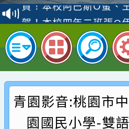
名
倩參加桃園市科展 國小
賀！本校四年二班張O
名 指導老師王老師、陳
園市英語競賽國小朗讀
賀！本校參加桃園市中
指導老師林老師
賽 劉文瑛教師榮獲教
賀！本校參與2026世
臺灣台語-第二名
市賽榮獲科學小創客佳
賀！本校參加桃園市中
創客第三名。
賽 洪綺君教師榮獲社會
賀！本校阿巴斯O蜜、
青園影音:桃園市
名
倩參加桃園市科展 國小
賀！本校四年二班張O
名 指導老師王老師、陳
園市英語競賽國小朗讀
賀！本校參加桃園市中
園國民小學-雙