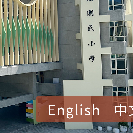
English
中
賀！本校參加桃園市中
賽 洪綺君教師榮獲社會
賀！本校阿巴斯O蜜、