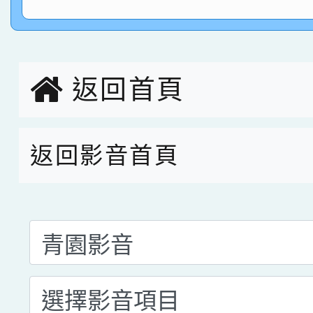
指導老師林老師
賽 劉文瑛教師榮獲教
賀！本校參與2026世
臺灣台語-第二名
市賽榮獲科學小創客佳
創客第三名。
返回首頁
返回影音首頁