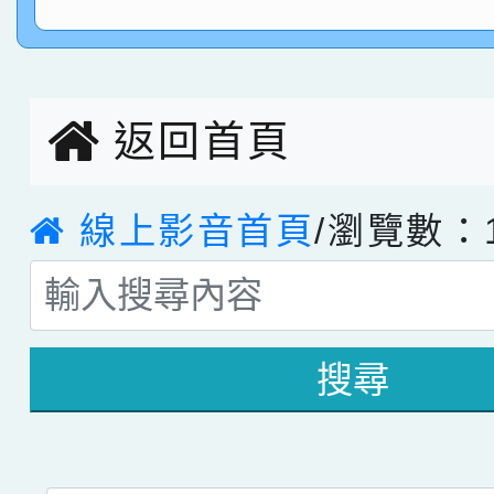
指導老師林老師
賽 劉文瑛教師榮獲教
賀！本校參與2026世
臺灣台語-第二名
市賽榮獲科學小創客佳
返回首頁
創客第三名。
線上影音首頁
/瀏覽數：1
搜尋