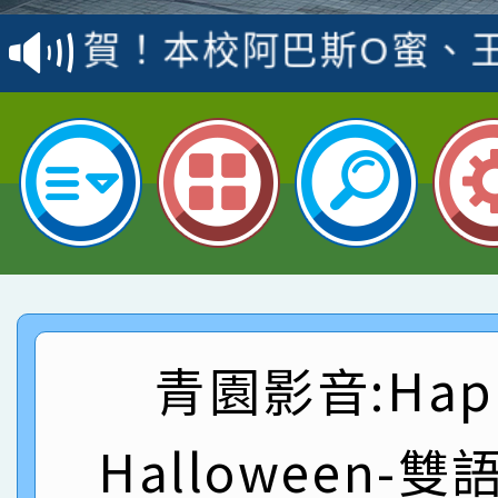
賽 洪綺君教師榮獲社會
賀！本校阿巴斯O蜜、
名
倩參加桃園市科展 國小
賀！本校四年二班張O
名 指導老師王老師、陳
園市英語競賽國小朗讀
賀！本校參加桃園市中
指導老師林老師
賽 劉文瑛教師榮獲教
賀！本校參與2026世
臺灣台語-第二名
市賽榮獲科學小創客佳
賀！本校參加桃園市中
創客第三名。
賽 洪綺君教師榮獲社會
賀！本校阿巴斯O蜜、
青園影音:Hap
名
倩參加桃園市科展 國小
賀！本校四年二班張O
Halloween-
名 指導老師王老師、陳
園市英語競賽國小朗讀
賀！本校參加桃園市中