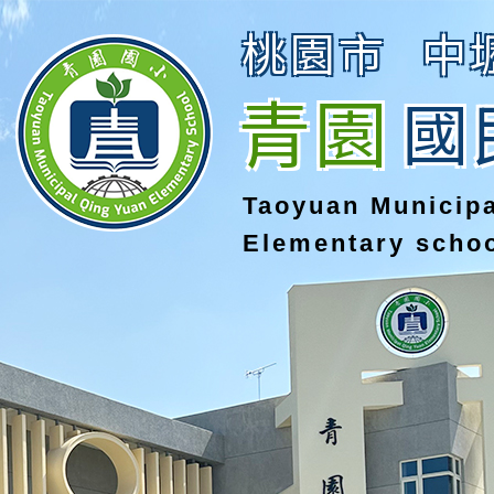
桃園市
中
青園
國
Taoyuan Municip
Elementary scho