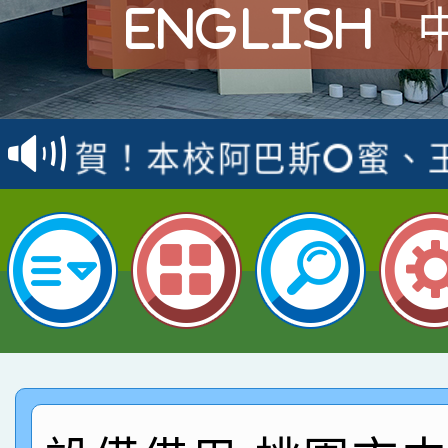
English
賀！本校參加桃園市中
賽 洪綺君教師榮獲社會
賀！本校阿巴斯O蜜、
名
倩參加桃園市科展 國小
賀！本校四年二班張O
名 指導老師王老師、陳
桃園市英語競賽國小朗讀
賀！本校參加桃園市中
名，指導老師林老師
賽 劉文瑛教師榮獲教
賀！本校參與2026世
臺灣台語-第二名
市賽榮獲科學小創客佳
賀！本校參加桃園市中
創客第三名。
賽 洪綺君教師榮獲社會
賀！本校阿巴斯O蜜、