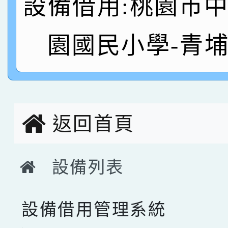
設備借用:桃園市
名
倩參加桃園市科展 國小
賀！本校四年二班張O
園國民小學-青
名 指導老師王老師、陳
桃園市英語競賽國小朗讀
賀！本校參加桃園市中
名，指導老師林老師
賽 劉文瑛教師榮獲教
賀！本校參與2026世
臺灣台語-第二名
市賽榮獲科學小創客佳
返回首頁
創客第三名。
設備列表
設備借用管理系統