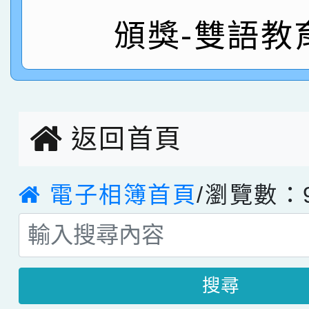
頒獎-雙語教
指導老師林老師
賽 劉文瑛教師榮獲教
賀！本校參與2026世
臺灣台語-第二名
市賽榮獲科學小創客佳
創客第三名。
返回首頁
電子相簿首頁
/瀏覽數：9
搜尋