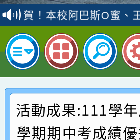
賽 洪綺君教師榮獲社會
賀！本校阿巴斯O蜜、
名
倩參加桃園市科展 國小
賀！本校四年二班張O
名 指導老師王老師、陳
園市英語競賽國小朗讀
賀！本校參加桃園市中
指導老師林老師
賽 劉文瑛教師榮獲教
賀！本校參與2026世
臺灣台語-第二名
市賽榮獲科學小創客佳
賀！本校參加桃園市中
創客第三名。
賽 洪綺君教師榮獲社會
賀！本校阿巴斯O蜜、
活動成果:111學
名
倩參加桃園市科展 國小
賀！本校四年二班張O
學期期中考成績優
名 指導老師王老師、陳
園市英語競賽國小朗讀
賀！本校參加桃園市中