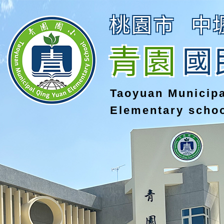
桃園市
中
青園
國
Taoyuan Municip
Elementary scho