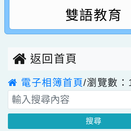
指導老師林老師
賽 劉文瑛教師榮獲教
雙語教育
賀！本校參與2026世
臺灣台語-第二名
市賽榮獲科學小創客佳
創客第三名。
返回首頁
電子相簿首頁
/瀏覽數：1
搜尋