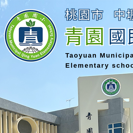
桃園市
中
青園
國
Taoyuan Municip
Elementary scho