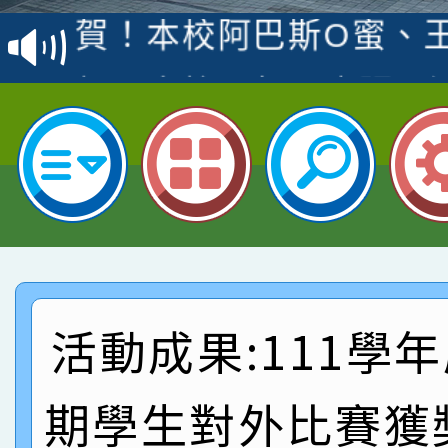
賽 洪綺君教師榮獲社會
賀！本校阿巴斯O蜜、
名
倩參加桃園市科展 國小
賀！本校四年二班張O
名 指導老師王老師、陳
園市英語競賽國小朗讀
賀！本校參加桃園市中
指導老師林老師
賽 劉文瑛教師榮獲教
賀！本校參與2026世
臺灣台語-第二名
市賽榮獲科學小創客佳
賀！本校參加桃園市中
創客第三名。
賽 洪綺君教師榮獲社會
賀！本校阿巴斯O蜜、
活動成果:111學
名
倩參加桃園市科展 國小
賀！本校四年二班張O
期學生對外比賽獲
名 指導老師王老師、陳
園市英語競賽國小朗讀
賀！本校參加桃園市中