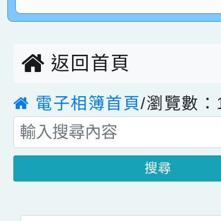
指導老師林老師
賽 劉文瑛教師榮獲教
賀！本校參與2026世
臺灣台語-第二名
市賽榮獲科學小創客佳
返回首頁
創客第三名。
電子相簿首頁
/瀏覽數：1
搜尋