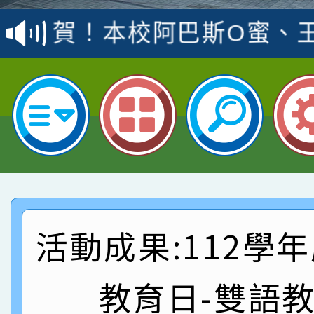
賽 洪綺君教師榮獲社會
賀！本校阿巴斯O蜜、
名
倩參加桃園市科展 國小
賀！本校四年二班張O
名 指導老師王老師、陳
園市英語競賽國小朗讀
賀！本校參加桃園市中
指導老師林老師
賽 劉文瑛教師榮獲教
賀！本校參與2026世
臺灣台語-第二名
市賽榮獲科學小創客佳
賀！本校參加桃園市中
創客第三名。
賽 洪綺君教師榮獲社會
賀！本校阿巴斯O蜜、
活動成果:112學
名
倩參加桃園市科展 國小
賀！本校四年二班張O
教育日-雙語
名 指導老師王老師、陳
園市英語競賽國小朗讀
賀！本校參加桃園市中