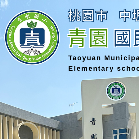
桃園市
中
青園
國
Taoyuan Municip
Elementary scho