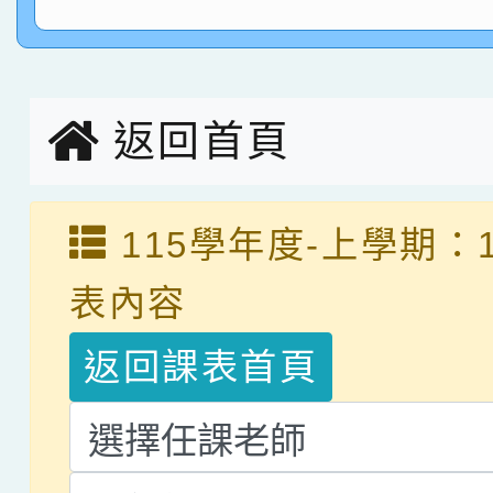
指導老師林老師
賽 劉文瑛教師榮獲教
賀！本校參與2026世
臺灣台語-第二名
市賽榮獲科學小創客佳
返回首頁
創客第三名。
115學年度-上學期：
表內容
返回課表首頁