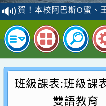
賽 洪綺君教師榮獲社會
賀！本校阿巴斯O蜜、
名
倩參加桃園市科展 國小
賀！本校四年二班張O
名 指導老師王老師、陳
園市英語競賽國小朗讀
賀！本校參加桃園市中
指導老師林老師
賽 劉文瑛教師榮獲教
賀！本校參與2026世
臺灣台語-第二名
市賽榮獲科學小創客佳
賀！本校參加桃園市中
創客第三名。
賽 洪綺君教師榮獲社會
賀！本校阿巴斯O蜜、
班級課表:班級課
名
倩參加桃園市科展 國小
賀！本校四年二班張O
雙語教育
名 指導老師王老師、陳
園市英語競賽國小朗讀
賀！本校參加桃園市中