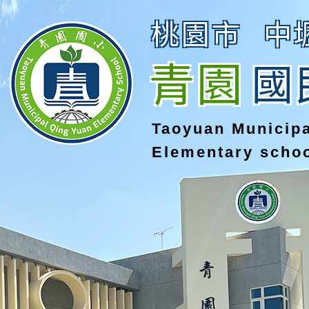
桃園市
中
青園
國
Taoyuan Municip
Elementary scho