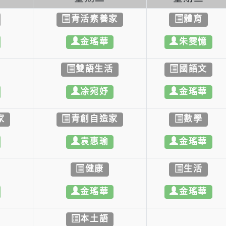
一
星期二
星期
文
青活素養家
體
華
金瑤華
朱雯
學
雙語生活
國語
華
凃宛妤
金瑤
際家
青創自造家
數
榆
袁惠瑜
金瑤
活
健康
生
華
金瑤華
金瑤