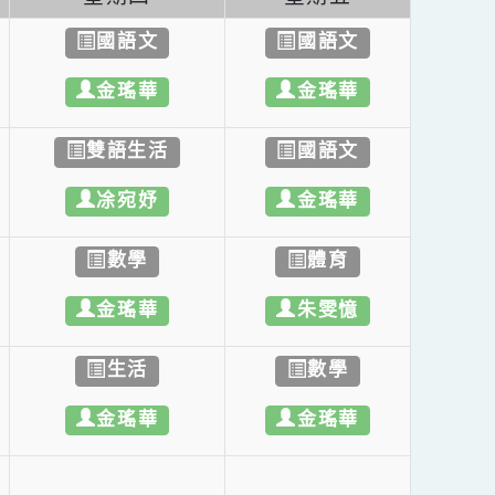
三
星期四
星期五
育
國語文
國語文
憶
金瑤華
金瑤華
文
雙語生活
國語文
華
凃宛妤
金瑤華
學
數學
體育
華
金瑤華
朱雯憶
活
生活
數學
華
金瑤華
金瑤華