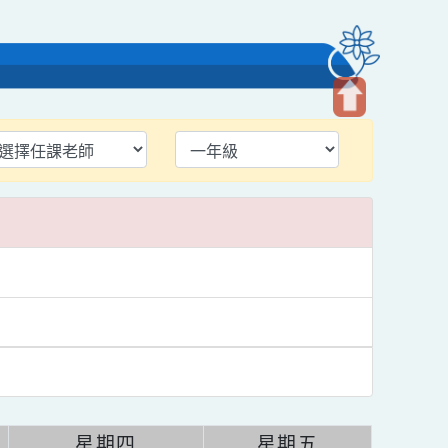
育
開
啟
上
方
區
塊