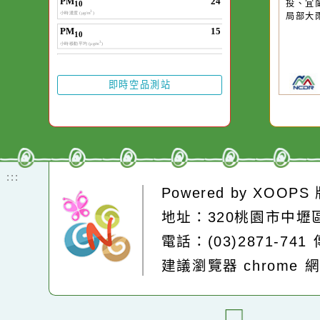
卻不會因一滴清水
有
在而變清澈。
區
部
山
局
投
局
即時空品測站
:::
Powered by
XOOP
地址：320桃園市中