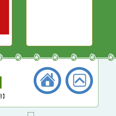
對你哭。
本月：
22339
總計：
269828
平均：
4498
小學