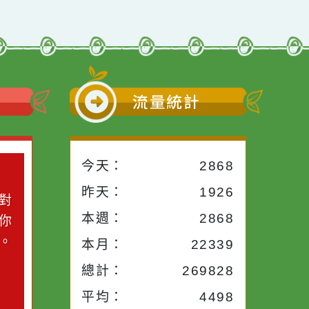
小語
流量統計
今天：
2868
小語
昨天：
1926
子。你對
本週：
2868
你笑；你