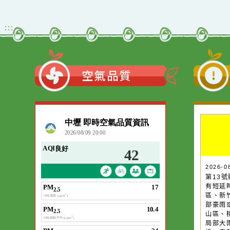
:::
空氣品質
作者：網路小語
一杯清水因滴入一
水而變污濁，一杯
20
第