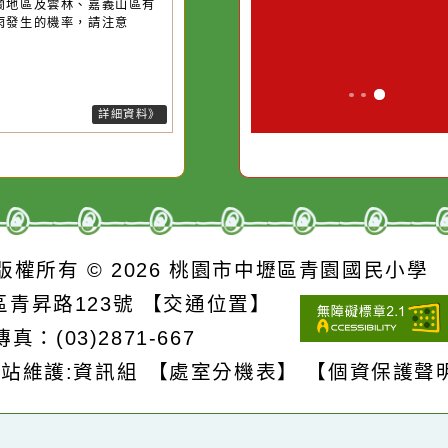
的存
別是要看清那些美麗的
對它哭，它也
短延時強降雨，今(9)日臺北市山
誘惑。
、新竹縣山區、苗栗縣山區有局
豪雨或大豪雨，北海岸、新北市
區、桃園市山區、臺中市山區有
部大雨或豪雨，臺中以北、南
、宜蘭地區及雲林、嘉義山區有
部大雨發生的機率，請注意
詳細資料》
S
版權所有 © 2026
桃園市中壢區青園國民
壢區青昇路123號
【交通位置】