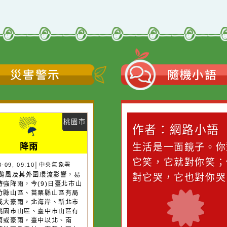
←
前往上一頁
前往下一頁
→
災害警示
隨機
桃園市
作者：網路小語
作者：網路
降雨
滴污
在實現理想的路途中，
生活是一面鏡
污水
必須排除一切干擾，特
它笑，它就對
26-08-09, 09:10│中央氣象署
13號颱風及其外圍環流影響，易