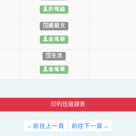
本土語
許珮綸
國語文
金瑤華
生活
金瑤華
印列班級課表