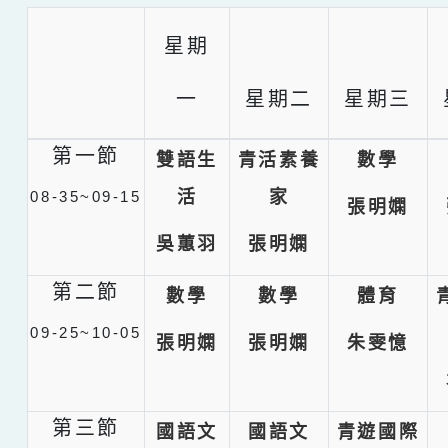
星期
一
星期二
星期三
第一節
雙語生
青活素養
數學
活
家
08-35~09-15
張明嫻
吳蕙羽
張明嫻
第二節
數學
數學
體育
09-25~10-05
張明嫻
張明嫻
朱雯憶
第三節
國語文
國語文
青遊國際