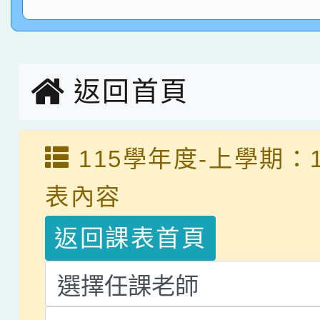
指導老師林老師
賽 劉文瑛教師榮獲教
賀！本校參與2026世
臺灣台語-第二名
市賽榮獲科學小創客佳
返回首頁
創客第三名。
115學年度-上學期：
表內容
返回課表首頁