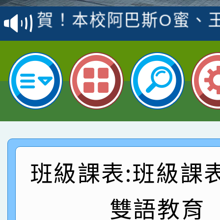
賽 洪綺君教師榮獲社會
賀！本校阿巴斯O蜜、
名
倩參加桃園市科展 國小
賀！本校四年二班張O
名 指導老師王老師、陳
園市英語競賽國小朗讀
賀！本校參加桃園市中
指導老師林老師
賽 劉文瑛教師榮獲教
賀！本校參與2026世
臺灣台語-第二名
市賽榮獲科學小創客佳
賀！本校參加桃園市中
創客第三名。
賽 洪綺君教師榮獲社會
賀！本校阿巴斯O蜜、
班級課表:班級課
名
倩參加桃園市科展 國小
賀！本校四年二班張O
雙語教育
名 指導老師王老師、陳
園市英語競賽國小朗讀
賀！本校參加桃園市中