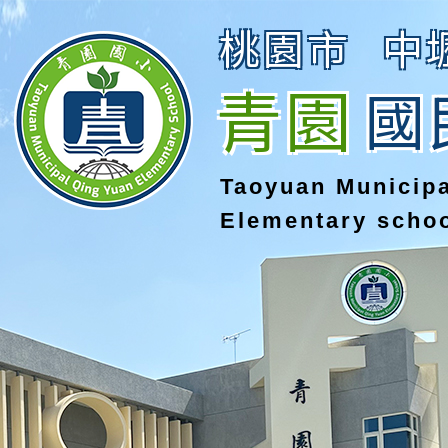
桃園市
中
青園
國
Taoyuan Municip
Elementary scho