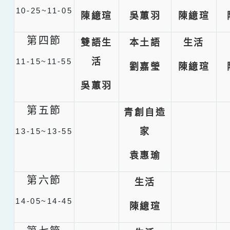
10-25~11-05
陳繶瑄
吳蕙羽
陳繶瑄
第四節
雙語生
本土語
生活
活
11-15~11-55
劉嘉瑩
陳繶瑄
吳蕙羽
第五節
青創自造
家
13-15~13-55
袁惠瑜
第六節
生活
14-05~14-45
陳繶瑄