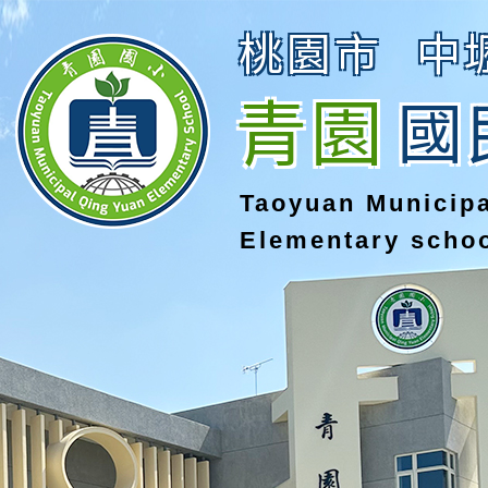
桃園市
中
青園
國
Taoyuan Municip
Elementary scho