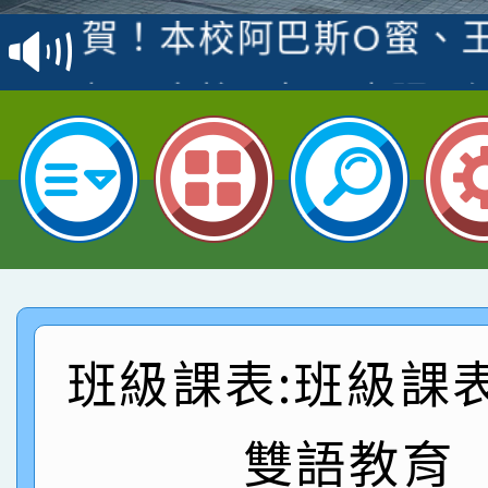
賽 洪綺君教師榮獲社會
賀！本校阿巴斯O蜜、
名
倩參加桃園市科展 國小
賀！本校四年二班張O
名 指導老師王老師、陳
園市英語競賽國小朗讀
賀！本校參加桃園市中
指導老師林老師
賽 劉文瑛教師榮獲教
賀！本校參與2026世
臺灣台語-第二名
市賽榮獲科學小創客佳
賀！本校參加桃園市中
創客第三名。
賽 洪綺君教師榮獲社會
賀！本校阿巴斯O蜜、
班級課表:班級課
名
倩參加桃園市科展 國小
賀！本校四年二班張O
雙語教育
名 指導老師王老師、陳
園市英語競賽國小朗讀
賀！本校參加桃園市中