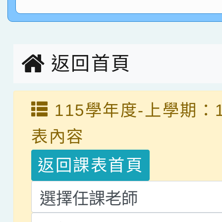
指導老師林老師
賽 劉文瑛教師榮獲教
賀！本校參與2026世
臺灣台語-第二名
市賽榮獲科學小創客佳
返回首頁
創客第三名。
115學年度-上學期：
表內容
返回課表首頁