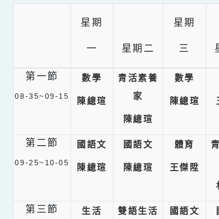
星期
星期
一
星期二
三
第一節
數學
青活素養
數學
家
08-35~09-15
陳繶瑄
陳繶瑄
陳繶瑄
第二節
國語文
國語文
體育
09-25~10-05
陳繶瑄
陳繶瑄
王傑陞
第三節
生活
雙語生活
國語文