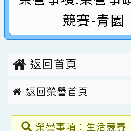
名
倩參加桃園市科展 國小
賀！本校四年二班張O
競賽-青園
名 指導老師王老師、陳
園市英語競賽國小朗讀
賀！本校參加桃園市中
指導老師林老師
賽 劉文瑛教師榮獲教
賀！本校參與2026世
臺灣台語-第二名
市賽榮獲科學小創客佳
返回首頁
創客第三名。
返回榮譽首頁
返回榮譽首頁
榮譽事項：生活競賽