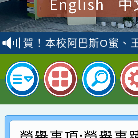
English
中
賀！本校參加桃園市中
賽 洪綺君教師榮獲社會
賀！本校阿巴斯O蜜、
名
倩參加桃園市科展 國小
賀！本校四年二班張O
名 指導老師王老師、陳
園市英語競賽國小朗讀
賀！本校參加桃園市中
指導老師林老師
賽 劉文瑛教師榮獲教
賀！本校參與2026世
臺灣台語-第二名
市賽榮獲科學小創客佳
賀！本校參加桃園市中
創客第三名。
賽 洪綺君教師榮獲社會
賀！本校阿巴斯O蜜、
榮譽事項:榮譽事