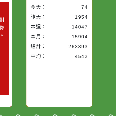
小語
流量統計
今天：
74
小語
昨天：
1954
子。你對
本週：
14047
你笑；你
對你哭。
本月：
15904
總計：
263393
平均：
4542