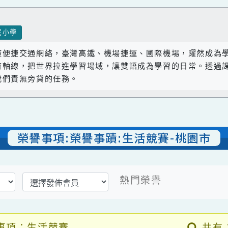
國民小學
座擁便捷交通網絡，臺灣高鐵、機場捷運、國際機場，躍
教育軸線，把世界拉進學習場域，讓雙語成為學習的日常
是我們責無旁貸的任務。
榮譽事項:榮譽事蹟:生活競賽-桃園
熱門榮譽