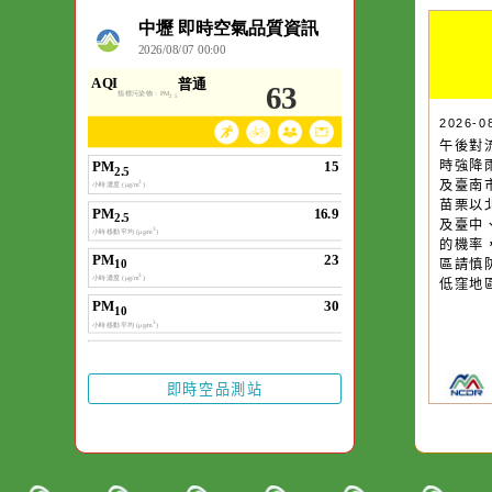
空氣品質
作者：網路小語
一杯清水因滴入一
水而變污濁，一杯
20
午
卻不會因一滴清水
時
在而變清澈。
及
苗
及
的
區
低