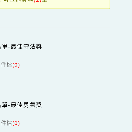
區
共有：可查詢資料
(2)
筆
塊
當選名單-最佳守法獎
務處
9
附件檔
(0)
當選名單-最佳勇氣獎
務處