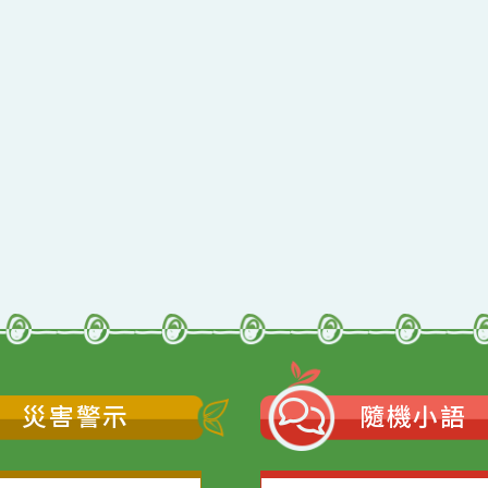
qyes_2024
oogle、Firefox、Vivaldi、Opera
支援
11
網站語系：zh-TW
Neil網站設計工坊
者：
徐嘉裕 Neil hsu