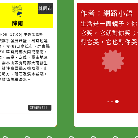
災害警示
隨機
桃園市
作者：網路小語
作者：網路
降雨
滴污
在實現理想的路途中，
生活是一面鏡
污水
必須排除一切干擾，特
它笑，它就對
26-08-06, 17:00│中央氣象署
後對流雲系發展旺盛，易有短延
的存
別是要看清那些美麗的
對它哭，它也
強降雨，今(6)日高雄市、屏東縣
誘惑。
臺南市山區有局部大雨或豪雨，
栗以北、南投、嘉義、臺南地區
臺中、雲林山區有局部大雨發生
機率，請注意雷擊及強陣風，山
請慎防坍方、落石及溪水暴漲，
窪地區請慎防積淹水。