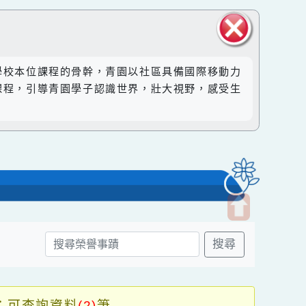
關閉區
然成為學校本位課程的骨幹，青園以社區具備國際移動力
塊
。透過課程，引導青園學子認識世界，壯大視野，感受生
市
開
搜尋
啟
上
方