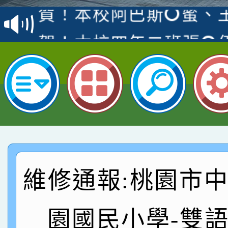
賽 洪綺君教師榮獲社會
賀！本校阿巴斯O蜜、
名
倩參加桃園市科展 國小
賀！本校四年二班張O
名 指導老師王老師、陳
桃園市英語競賽國小朗讀
賀！本校參加桃園市中
名，指導老師林老師
賽 劉文瑛教師榮獲教
賀！本校參與2026世
臺灣台語-第二名
市賽榮獲科學小創客佳
賀！本校參加桃園市中
創客第三名。
賽 洪綺君教師榮獲社會
賀！本校阿巴斯O蜜、
維修通報:桃園市
名
倩參加桃園市科展 國小
賀！本校四年二班張O
名 指導老師王老師、陳
桃園市英語競賽國小朗讀
賀！本校參加桃園市中
園國民小學-雙