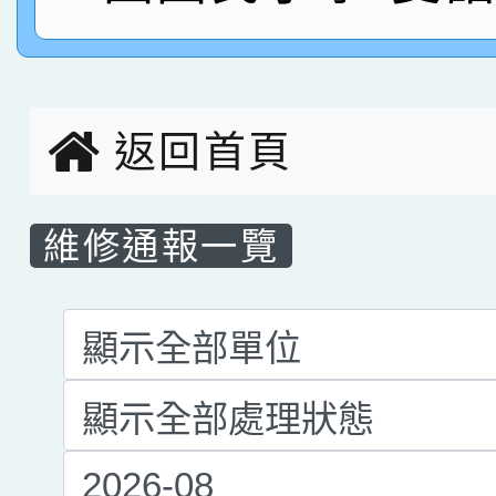
名，指導老師林老師
賽 劉文瑛教師榮獲教
賀！本校參與2026世
臺灣台語-第二名
市賽榮獲科學小創客佳
返回首頁
創客第三名。
維修通報一覽
List Repair