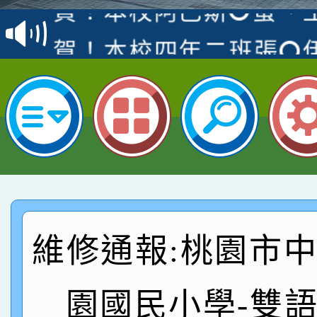
名
倩參加桃園市科展 國小
賀！本校四年二班張O
名 指導老師王老師、陳
桃園市英語競賽國小朗讀
賀！本校參加桃園市中
名，指導老師林老師
賽 劉文瑛教師榮獲教
賀！本校參與2026世
臺灣台語-第二名
市賽榮獲科學小創客佳
賀！本校參加桃園市中
創客第三名。
賽 洪綺君教師榮獲社會
賀！本校阿巴斯O蜜、
名
倩參加桃園市科展 國小
賀！本校四年二班張O
維修通報:桃園市
名 指導老師王老師、陳
桃園市英語競賽國小朗讀
賀！本校參加桃園市中
園國民小學-雙