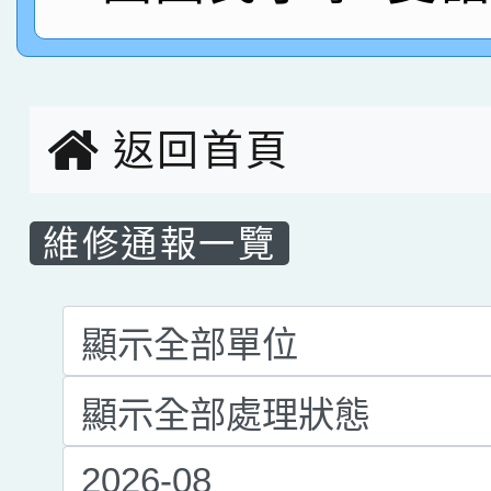
名，指導老師林老師
賽 劉文瑛教師榮獲教
賀！本校參與2026世
臺灣台語-第二名
市賽榮獲科學小創客佳
創客第三名。
返回首頁
維修通報一覽
List Repair