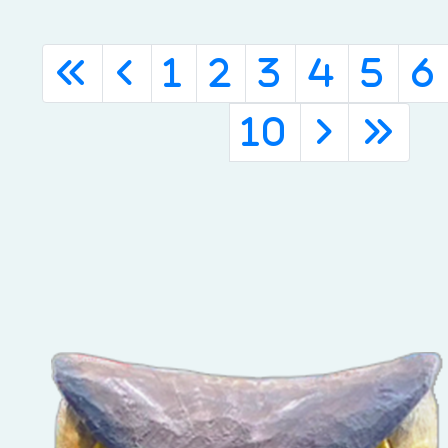
«
‹
1
2
3
4
5
6
10
›
»