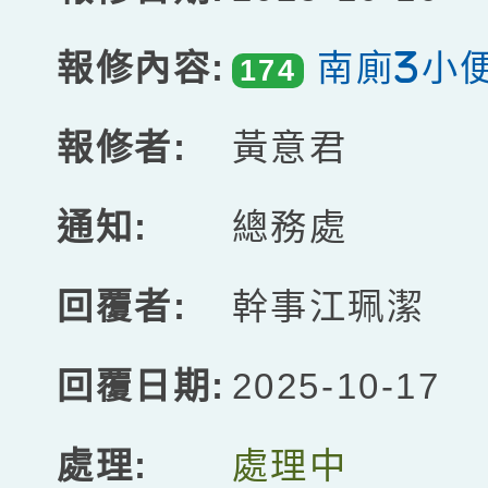
南廁3小
174
黃意君
總務處
幹事江珮潔
2025-10-17
處理中