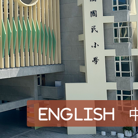
English
賀！本校參加桃園市中
賽 洪綺君教師榮獲社會
賀！本校阿巴斯O蜜、