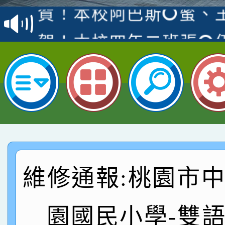
賽 洪綺君教師榮獲社會
賀！本校阿巴斯O蜜、
名
倩參加桃園市科展 國小
賀！本校四年二班張O
名 指導老師王老師、陳
桃園市英語競賽國小朗讀
賀！本校參加桃園市中
名，指導老師林老師
賽 劉文瑛教師榮獲教
賀！本校參與2026世
臺灣台語-第二名
市賽榮獲科學小創客佳
賀！本校參加桃園市中
創客第三名。
賽 洪綺君教師榮獲社會
賀！本校阿巴斯O蜜、
維修通報:桃園市
名
倩參加桃園市科展 國小
賀！本校四年二班張O
名 指導老師王老師、陳
桃園市英語競賽國小朗讀
賀！本校參加桃園市中
園國民小學-雙