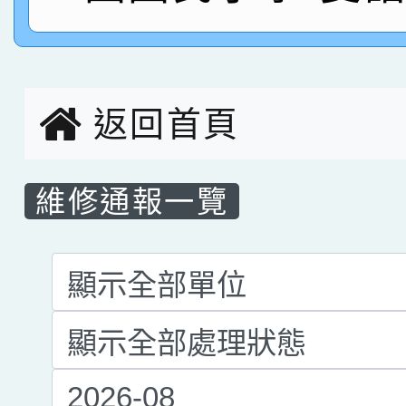
名，指導老師林老師
賽 劉文瑛教師榮獲教
賀！本校參與2026世
臺灣台語-第二名
市賽榮獲科學小創客佳
返回首頁
創客第三名。
維修通報一覽
List Repair