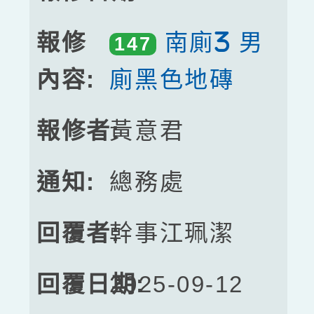
南廁3 男
147
廁黑色地磚
黃意君
總務處
幹事江珮潔
2025-09-12