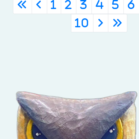
«
‹
1
2
3
4
5
6
10
›
»