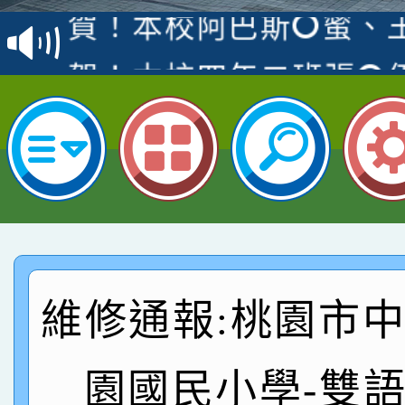
賽 洪綺君教師榮獲社會
賀！本校阿巴斯O蜜、
名
倩參加桃園市科展 國小
賀！本校四年二班張O
名 指導老師王老師、陳
桃園市英語競賽國小朗讀
賀！本校參加桃園市中
名，指導老師林老師
賽 劉文瑛教師榮獲教
賀！本校參與2026世
臺灣台語-第二名
市賽榮獲科學小創客佳
賀！本校參加桃園市中
創客第三名。
賽 洪綺君教師榮獲社會
賀！本校阿巴斯O蜜、
維修通報:桃園市
名
倩參加桃園市科展 國小
賀！本校四年二班張O
名 指導老師王老師、陳
桃園市英語競賽國小朗讀
賀！本校參加桃園市中
園國民小學-雙