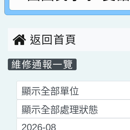
名，指導老師林老師
賽 劉文瑛教師榮獲教
賀！本校參與2026世
臺灣台語-第二名
市賽榮獲科學小創客佳
返回首頁
創客第三名。
維修通報一覽
List Repair