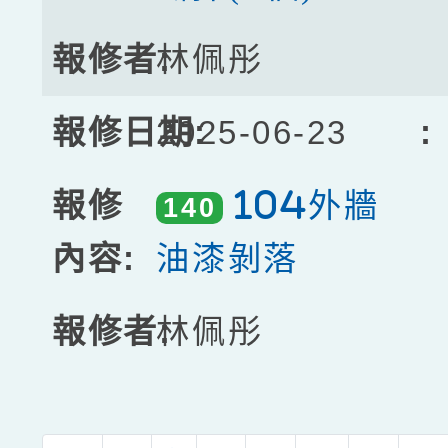
林佩彤
2025-06-23
104外牆
140
油漆剝落
林佩彤