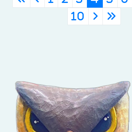
10
›
»