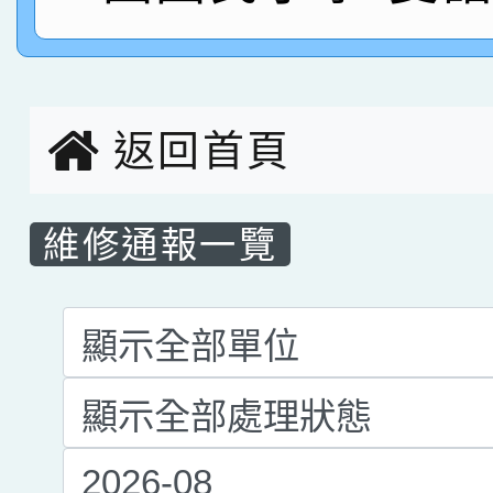
名，指導老師林老師
賽 劉文瑛教師榮獲教
賀！本校參與2026世
臺灣台語-第二名
市賽榮獲科學小創客佳
返回首頁
創客第三名。
維修通報一覽
List Repair