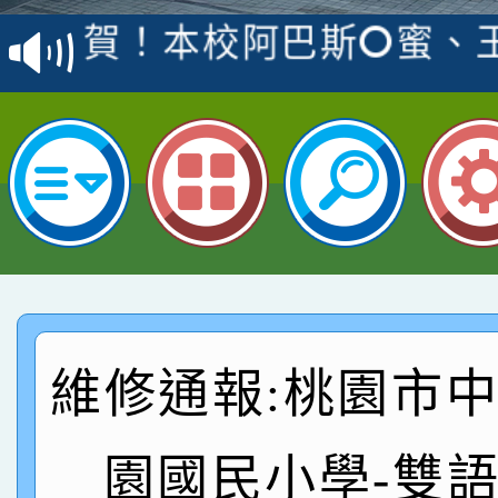
賽 洪綺君教師榮獲社會
賀！本校阿巴斯O蜜、
名
倩參加桃園市科展 國小
賀！本校四年二班張O
名 指導老師王老師、陳
桃園市英語競賽國小朗讀
賀！本校參加桃園市中
名，指導老師林老師
賽 劉文瑛教師榮獲教
賀！本校參與2026世
臺灣台語-第二名
市賽榮獲科學小創客佳
賀！本校參加桃園市中
創客第三名。
賽 洪綺君教師榮獲社會
賀！本校阿巴斯O蜜、
維修通報:桃園市
名
倩參加桃園市科展 國小
賀！本校四年二班張O
名 指導老師王老師、陳
桃園市英語競賽國小朗讀
賀！本校參加桃園市中
園國民小學-雙