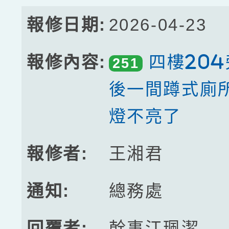
2026-04-23
四樓20
251
後一間蹲式廁
燈不亮了
王湘君
總務處
幹事江珮潔