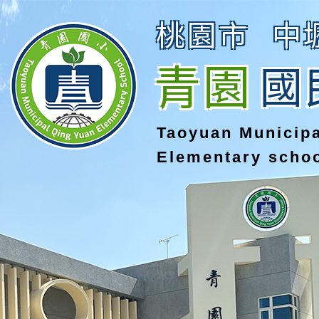
桃園市
中
青園
國
Taoyuan Municip
Elementary scho