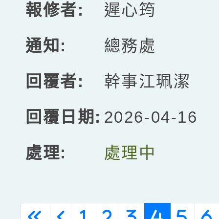
遲心筠
總務處
幹事江珮潔
2026-04-16
處理中
(cur
«
‹
1
2
3
4
5
6