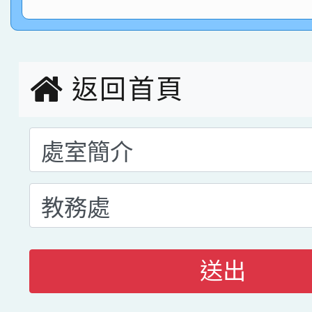
指導老師林老師
賽 劉文瑛教師榮獲教
賀！本校參與2026世
臺灣台語-第二名
市賽榮獲科學小創客佳
返回首頁
創客第三名。
送出