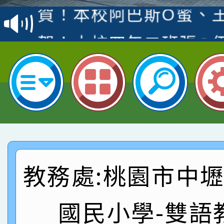
賀！本校阿巴斯O蜜、
名
倩參加桃園市科展 國小
賀！本校四年二班張O
名 指導老師王老師、陳
園市英語競賽國小朗讀
賀！本校參加桃園市中
指導老師林老師
賽 劉文瑛教師榮獲教
賀！本校參與2026世
臺灣台語-第二名
市賽榮獲科學小創客佳
賀！本校參加桃園市中
創客第三名。
賽 洪綺君教師榮獲社會
賀！本校阿巴斯O蜜、
教務處:桃園市中
名
倩參加桃園市科展 國小
賀！本校四年二班張O
名 指導老師王老師、陳
園市英語競賽國小朗讀
賀！本校參加桃園市中
國民小學-雙語