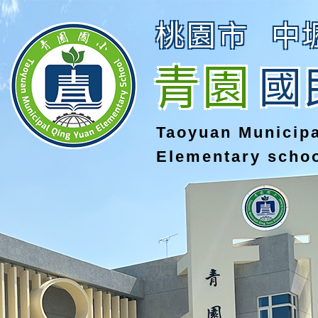
桃園市
中
青園
國
Taoyuan Municip
Elementary scho