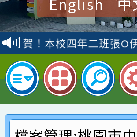
English
中
賀！本校參加桃園市中
賽 洪綺君教師榮獲社會
賀！本校阿巴斯O蜜、
名
倩參加桃園市科展 國小
賀！本校四年二班張O
名 指導老師王老師、陳
園市英語競賽國小朗讀
賀！本校參加桃園市中
指導老師林老師
賽 劉文瑛教師榮獲教
賀！本校參與2026世
臺灣台語-第二名
市賽榮獲科學小創客佳
賀！本校參加桃園市中
創客第三名。
賽 洪綺君教師榮獲社會
賀！本校阿巴斯O蜜、
名
倩參加桃園市科展 國小
賀！本校四年二班張O
檔案管理:桃園市