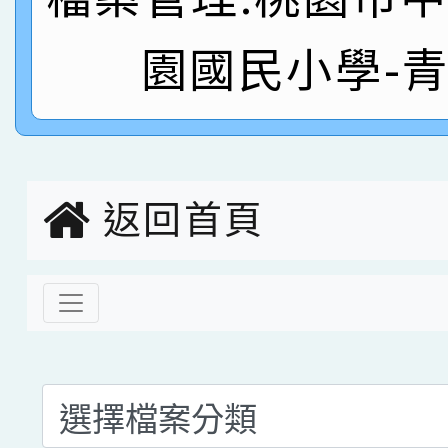
名 指導老師王老師、陳
園市英語競賽國小朗讀
賀！本校參加桃園市中
園國民小學-
指導老師林老師
賽 劉文瑛教師榮獲教
賀！本校參與2026世
臺灣台語-第二名
市賽榮獲科學小創客佳
創客第三名。
返回首頁