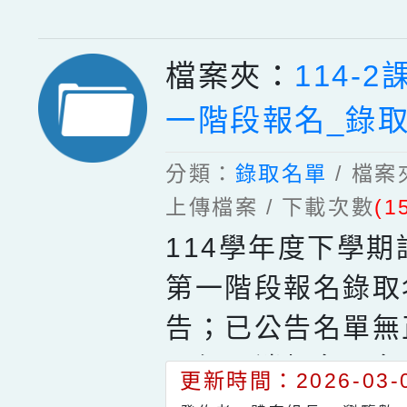
停一期社團報名資
任何疑問，歡迎電
檔案夾：
114-
務處體育組03-287
一階段報名_錄
4
分類：
錄取名單
/ 檔
上傳檔案 / 下載次數
(1
114學年度下學
第一階段報名錄取
告；已公告名單無
不得取消報名。名
更新時間：2026-03-0