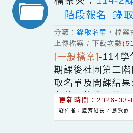
檔案夾：
114-
二階段報名_錄
分類：
錄取名單
/ 檔
上傳檔案 / 下載次數
(5
[一般檔案]
-
114
期課後社團第二階
取名單及開課結果
名結果依公告錄取
更新時間：2026-03-0
為主，已公告名單
發佈者：體育組長 /
瀏覽數：
由不得取消報名，