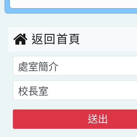
指導老師林老師
賽 劉文瑛教師榮獲教
賀！本校參與2026世
臺灣台語-第二名
市賽榮獲科學小創客佳
返回首頁
創客第三名。
送出