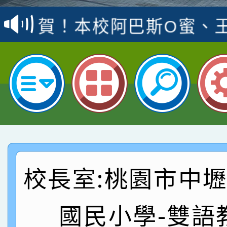
賽 洪綺君教師榮獲社會
賀！本校阿巴斯O蜜、
名
倩參加桃園市科展 國小
賀！本校四年二班張O
名 指導老師王老師、陳
園市英語競賽國小朗讀
賀！本校參加桃園市中
指導老師林老師
賽 劉文瑛教師榮獲教
賀！本校參與2026世
臺灣台語-第二名
市賽榮獲科學小創客佳
賀！本校參加桃園市中
創客第三名。
賽 洪綺君教師榮獲社會
賀！本校阿巴斯O蜜、
校長室:桃園市中
名
倩參加桃園市科展 國小
賀！本校四年二班張O
國民小學-雙語
名 指導老師王老師、陳
園市英語競賽國小朗讀
賀！本校參加桃園市中