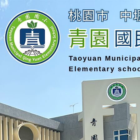
桃園市
中
青園
國
Taoyuan Municip
Elementary scho