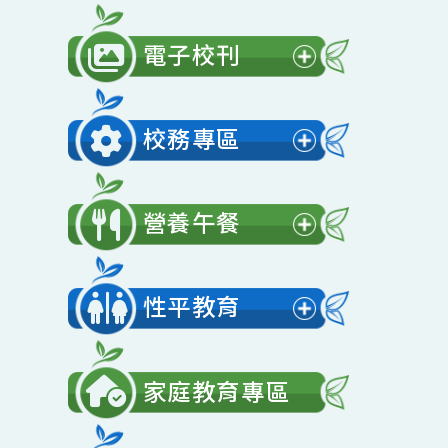
公開授課
展
開
電子校刊
選
展
單
開
校務專區
選
展
單
開
營養午餐
選
展
單
開
性平教育
選
展
單