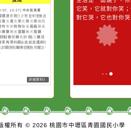
災害警示
隨機
桃園市
作者：網路小語
作者：網路
強風
滴污
在實現理想的路途中，
生活是一面鏡
污水
必須排除一切干擾，特
它笑，它就對
26-08-07, 10:27│中央氣象署
風外圍環流影響，7日上午至8日
的存
別是要看清那些美麗的
對它哭，它也
上基隆市、臺北市、新北市、桃
誘惑。
市、新竹市、新竹縣、南投縣、
雄市、屏東縣、宜蘭縣、花蓮
、臺東縣(含蘭嶼、綠島)、連江
局部地區有平均風6級以上或陣
8級以上發生的機率(黃色燈號)，
注意。