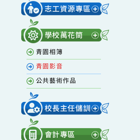
開
家庭教育專區
選
單
志工資源專區
展
開
學校萬花筒
選
展
單
青園相簿
開
選
青園影音
單
公共藝術作品
校長主任儲訓