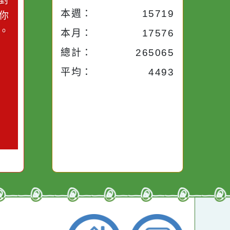
小語
流量統計
今天：
31
小語
昨天：
1715
子。你對
本週：
15719
你笑；你
對你哭。
本月：
17576
總計：
265065
平均：
4493