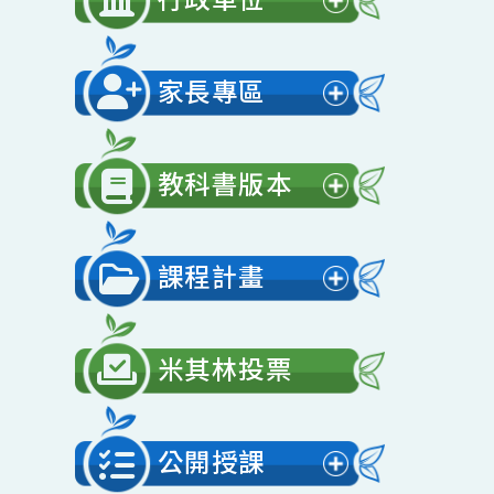
開
行政單位
選
展
單
開
家長專區
選
展
單
開
教科書版本
選
展
單
開
課程計畫
選
展
單
開
米其林投票
選
單