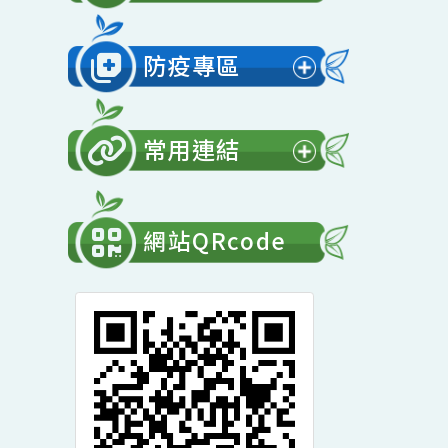
展
開
會計專區
選
展
單
開
防疫專區
選
展
單
開
常用連結
選
展
單
開
網站QRcode
選
單