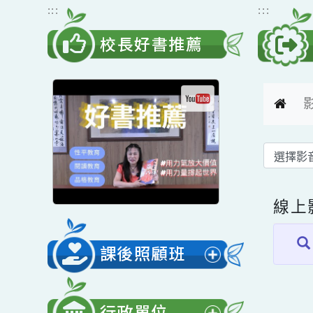
跳到主要內容
網站導覽
:::
:::
校長好書推薦
線
課後照顧班
展