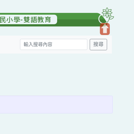
園國民小學-雙語教育
開
搜尋
啟
上
方
送出
區
塊