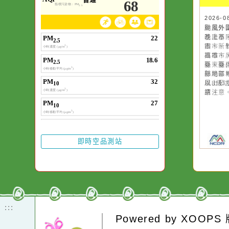
空氣品質
作者：網路小語
一杯清水因滴入一
水而變污濁，一杯
20
颱
卻不會因一滴清水
晚
在而變清澈。
園
高
縣
縣
風
請