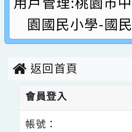
用戶管理:桃園市
名
倩參加桃園市科展 國小
賀！本校四年二班張O
園國民小學-國
名 指導老師王老師、陳
園市英語競賽國小朗讀
賀！本校參加桃園市中
指導老師林老師
賽 劉文瑛教師榮獲教
賀！本校參與2026世
臺灣台語-第二名
市賽榮獲科學小創客佳
返回首頁
創客第三名。
會員登入
帳號：