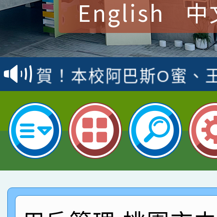
English
中
賀！本校參加桃園市中
賽 洪綺君教師榮獲社會
賀！本校阿巴斯O蜜、
名
倩參加桃園市科展 國小
賀！本校四年二班張O
名 指導老師王老師、陳
園市英語競賽國小朗讀
賀！本校參加桃園市中
指導老師林老師
賽 劉文瑛教師榮獲教
賀！本校參與2026世
臺灣台語-第二名
市賽榮獲科學小創客佳
賀！本校參加桃園市中
創客第三名。
賽 洪綺君教師榮獲社會
賀！本校阿巴斯O蜜、