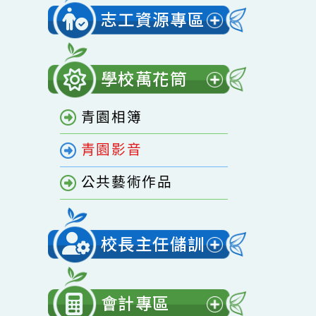
開
家庭教育專區
選
單
志工資源專區
展
開
學校萬花筒
選
展
單
青園相簿
開
選
青園影音
單
公共藝術作品
校長主任儲訓