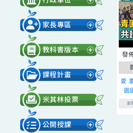
開
行政單位
選
展
單
開
家長專區
選
展
單
開
教科書版本
選
展
單
開
課程計畫
選
展
單
開
米其林投票
選
單