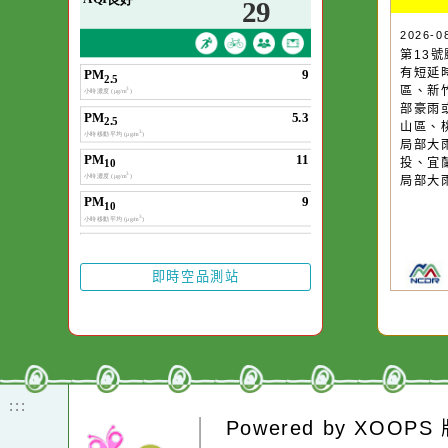
空氣品質
作者：網路小語
一杯清水因滴入一
水而變污濁，一杯
20
第
卻不會因一滴清水
有
在而變清澈。
區
部
山
局
投
局