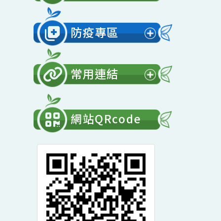
展
開
會計專區
選
展
單
開
防疫專區
選
展
單
開
常用連結
選
展
單
開
網站QRcode
選
單