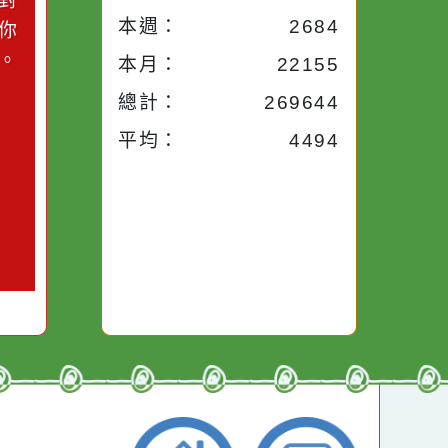
小語
流量統計
今天：
2684
小語
昨天：
1926
子。你對
本週：
2684
你笑；你
對你哭。
本月：
22155
總計：
269644
平均：
4494