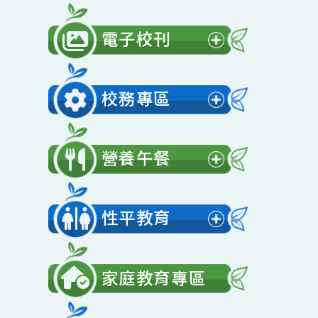
公開授課
展
開
電子校刊
選
展
單
開
校務專區
選
展
單
開
營養午餐
選
展
單
開
性平教育
選
展
單