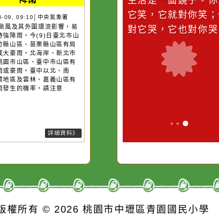
災害警示
隨機
桃園市
作者：網路小語
作者：網路
降雨
滴污
在實現理想的路途中，
生活是一面鏡
污水
必須排除一切干擾，特
它笑，它就對
26-08-09, 09:10│中央氣象署
13號颱風及其外圍環流影響，易
的存
別是要看清那些美麗的
對它哭，它也
短延時強降雨，今(9)日臺北市山
誘惑。
、新竹縣山區、苗栗縣山區有局
豪雨或大豪雨，北海岸、新北市
區、桃園市山區、臺中市山區有
部大雨或豪雨，臺中以北、南
、宜蘭地區及雲林、嘉義山區有
部大雨發生的機率，請注意