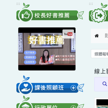
跳到主要內容
網站導覽
:::
:::
校長好書推薦
線
課後照顧班
展