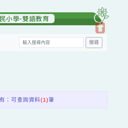
園國民小學-雙語教育
開
搜尋
啟
上
方
送出
區
塊
共有：可查詢資料
(1)
筆