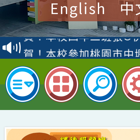
English
中
賽 洪綺君教師榮獲社會
賀！本校阿巴斯O蜜、
名
倩參加桃園市科展 國小
賀！本校四年二班張O
名 指導老師王老師、陳
園市英語競賽國小朗讀
賀！本校參加桃園市中
指導老師林老師
賽 劉文瑛教師榮獲教
賀！本校參與2026世
臺灣台語-第二名
市賽榮獲科學小創客佳
賀！本校參加桃園市中
創客第三名。
賽 洪綺君教師榮獲社會
賀！本校阿巴斯O蜜、
名
倩參加桃園市科展 國小
賀！本校四年二班張O
名 指導老師王老師、陳
園市英語競賽國小朗讀
賀！本校參加桃園市中