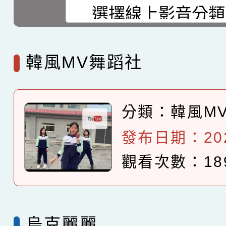
選擇後頁面內容會更新
韓風MV舞蹈社
分類：
韓風M
發布日期：2025
觀看次數：18
烏克麗麗