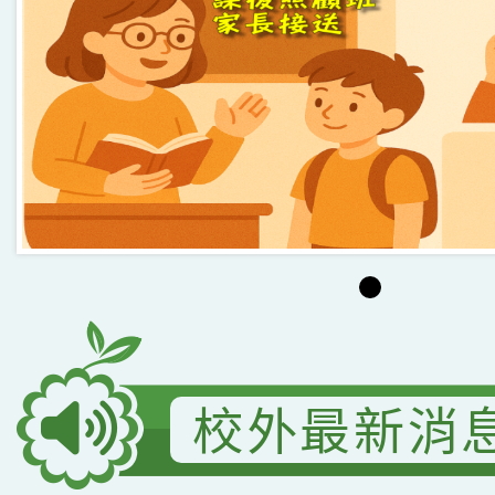
指導老師林老師
賽 劉文瑛教師榮獲教
賀！本校參與2026世
臺灣台語-第二名
市賽榮獲科學小創客佳
創客第三名。
校外最新消