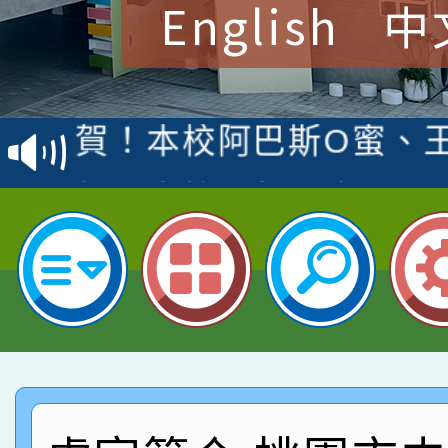
English
中
賀！本校參加桃園市中
賽 洪綺君教師榮獲社會
賀！本校阿巴斯O蜜、
名
倩參加桃園市科展 國小
賀！本校四年二班張O
名 指導老師王老師、陳
園市英語競賽國小朗讀
賀！本校參加桃園市中
指導老師林老師
賽 劉文瑛教師榮獲教
賀！本校參與2026世
臺灣台語-第二名
市賽榮獲科學小創客佳
賀！本校參加桃園市中
創客第三名。
賽 洪綺君教師榮獲社會
賀！本校阿巴斯O蜜、