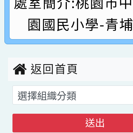
處室簡介:桃園市
名
倩參加桃園市科展 國小
賀！本校四年二班張O
園國民小學-青
名 指導老師王老師、陳
園市英語競賽國小朗讀
賀！本校參加桃園市中
指導老師林老師
賽 劉文瑛教師榮獲教
賀！本校參與2026世
臺灣台語-第二名
市賽榮獲科學小創客佳
返回首頁
創客第三名。
送出